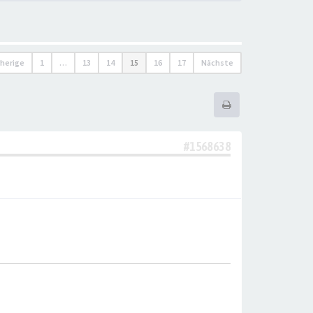
rherige
1
…
13
14
15
16
17
Nächste
#1568638