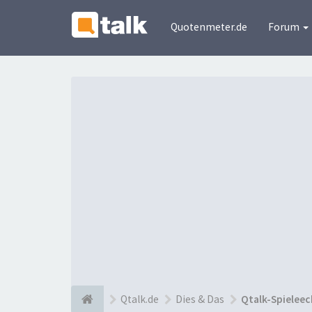
Quotenmeter.de
Forum
Qtalk.de
Dies & Das
Qtalk-Spieleec