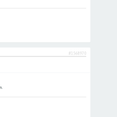
#1568970
n.