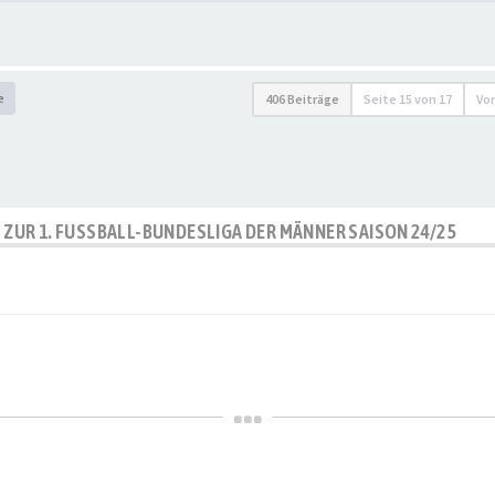
e
406 Beiträge
Seite
15
von
17
Vo
P ZUR 1. FUSSBALL-BUNDESLIGA DER MÄNNER SAISON 24/25