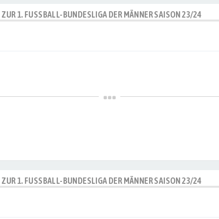
P ZUR 1. FUSSBALL-BUNDESLIGA DER MÄNNER SAISON 23/24
P ZUR 1. FUSSBALL-BUNDESLIGA DER MÄNNER SAISON 23/24