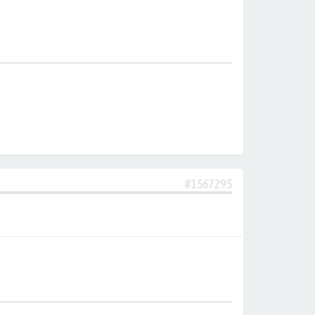
#1567295