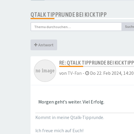
QTALK TIPPRUNDE BEI KICKTIPP
Such
Antwort
RE: QTALK TIPPRUNDE BEI KICKTIP
von
TV-Fan
-
Do 22. Feb 2024, 14:20
Morgen geht's weiter. Viel Erfolg.
Kommt in meine Qtalk-Tipprunde.
Ich freue mich auf Euch!