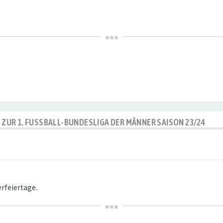
P ZUR 1. FUSSBALL-BUNDESLIGA DER MÄNNER SAISON 23/24
rfeiertage.