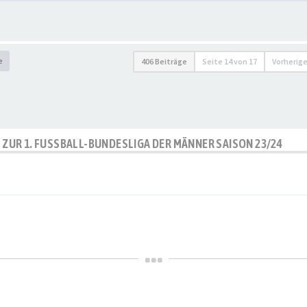
e
406 Beiträge
Seite
14
von
17
Vorherig
P ZUR 1. FUSSBALL-BUNDESLIGA DER MÄNNER SAISON 23/24