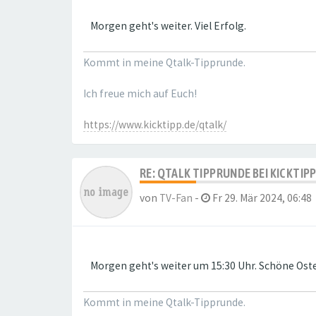
Morgen geht's weiter. Viel Erfolg.
Kommt in meine Qtalk-Tipprunde.
Ich freue mich auf Euch!
https://www.kicktipp.de/qtalk/
RE: QTALK TIPPRUNDE BEI KICKTIP
von
TV-Fan
-
Fr 29. Mär 2024, 06:48
Morgen geht's weiter um 15:30 Uhr. Schöne Oste
Kommt in meine Qtalk-Tipprunde.