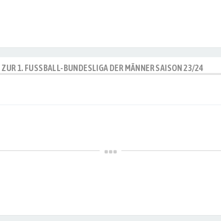
P ZUR 1. FUSSBALL-BUNDESLIGA DER MÄNNER SAISON 23/24