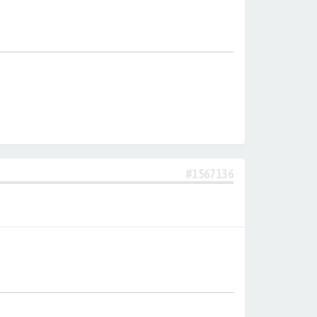
#1567136