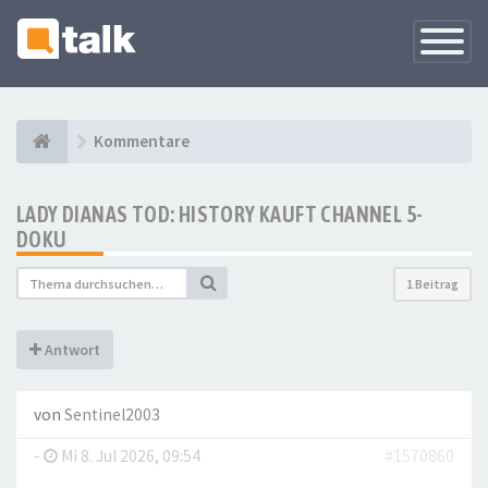
Navigati
versteck
Kommentare
LADY DIANAS TOD: HISTORY KAUFT CHANNEL 5-
DOKU
1 Beitrag
Antwort
von
Sentinel2003
-
Mi 8. Jul 2026, 09:54
#1570860