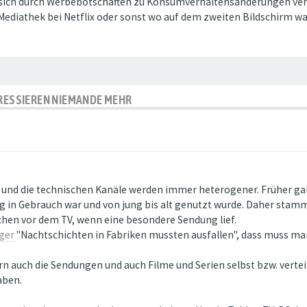
d sich durch Werbebotschaften zu Konsumverhaltensänderungen ver
Mediathek bei Netflix oder sonst wo auf dem zweiten Bildschirm was
ERESSIEREN NIEMANDE MEHR
 und die technischen Kanäle werden immer heterogener. Früher gab 
ag in Gebrauch war und von jung bis alt genutzt wurde. Daher stamm
chen vor dem TV, wenn eine besondere Sendung lief.
ger
"Nachtschichten in Fabriken mussten ausfallen", dass muss ma
rn auch die Sendungen und auch Filme und Serien selbst bzw. verteilt
aben.