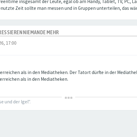
eentime insgesamt der Leute, egal ob am Handy, Tablet, TV, PC, L
enutzte Zeit sollte man messen und in Gruppen unterteilen, das wär
ERESSIEREN NIEMANDE MEHR
26, 17:00
reichen als in den Mediatheken. Der Tatort dürfte in der Mediathek 
rreichen als in den Mediatheken.
 und der Igel".