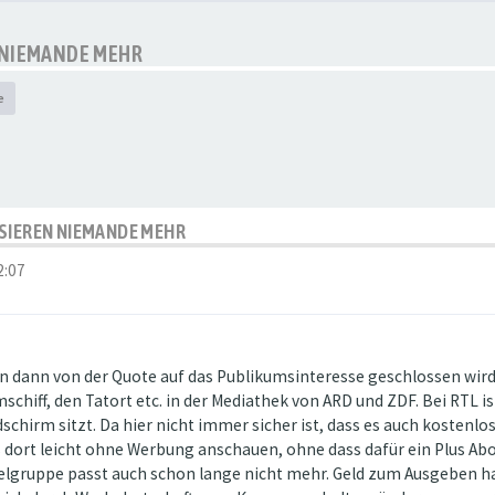
 NIEMANDE MEHR
e
SSIEREN NIEMANDE MEHR
2:07
 dann von der Quote auf das Publikumsinteresse geschlossen wird,
hiff, den Tatort etc. in der Mediathek von ARD und ZDF. Bei RTL is
schirm sitzt. Da hier nicht immer sicher ist, dass es auch kostenl
es dort leicht ohne Werbung anschauen, ohne dass dafür ein Plus A
gruppe passt auch schon lange nicht mehr. Geld zum Ausgeben habe