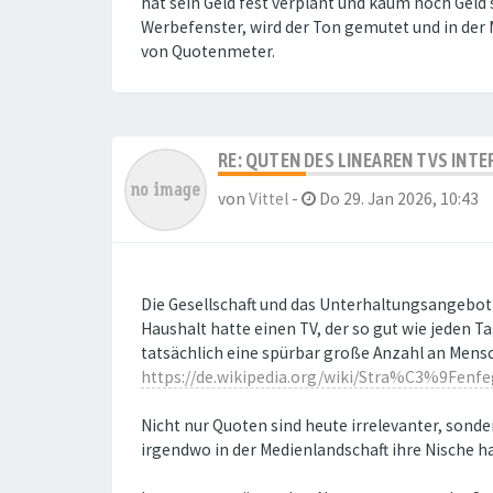
hat sein Geld fest verplant und kaum noch Gel
Werbefenster, wird der Ton gemutet und in der 
von Quotenmeter.
RE: QUTEN DES LINEAREN TVS INT
von
Vittel
-
Do 29. Jan 2026, 10:43
Die Gesellschaft und das Unterhaltungsangebot
Haushalt hatte einen TV, der so gut wie jeden T
tatsächlich eine spürbar große Anzahl an Mens
https://de.wikipedia.org/wiki/Stra%C3%9Fenfe
Nicht nur Quoten sind heute irrelevanter, sonde
irgendwo in der Medienlandschaft ihre Nische h