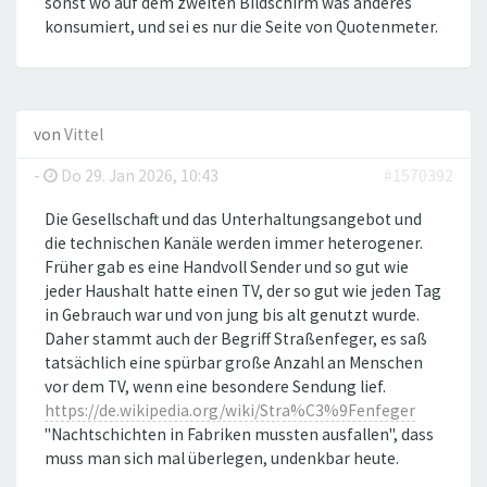
sonst wo auf dem zweiten Bildschirm was anderes
konsumiert, und sei es nur die Seite von Quotenmeter.
von
Vittel
-
Do 29. Jan 2026, 10:43
#1570392
Die Gesellschaft und das Unterhaltungsangebot und
die technischen Kanäle werden immer heterogener.
Früher gab es eine Handvoll Sender und so gut wie
jeder Haushalt hatte einen TV, der so gut wie jeden Tag
in Gebrauch war und von jung bis alt genutzt wurde.
Daher stammt auch der Begriff Straßenfeger, es saß
tatsächlich eine spürbar große Anzahl an Menschen
vor dem TV, wenn eine besondere Sendung lief.
https://de.wikipedia.org/wiki/Stra%C3%9Fenfeger
"Nachtschichten in Fabriken mussten ausfallen", dass
muss man sich mal überlegen, undenkbar heute.