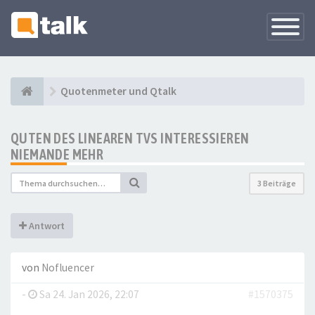
Navigati
versteck
Quotenmeter und Qtalk
QUTEN DES LINEAREN TVS INTERESSIEREN
NIEMANDE MEHR
3 Beiträge
Antwort
von
Nofluencer
-
Sa 24. Jan 2026, 22:07
#1570375