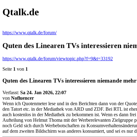
Qtalk.de
https://www.qtalk.de/forum/
Quten des Linearen TVs interessieren ni
https://www.qtalk.de/forum/viewtopic.php?f=9&t=33192
Seite
1
von
1
Quten des Linearen TVs interessieren niemande mehr
Verfasst:
Sa 24. Jan 2026, 22:07
von
Nofluencer
Wenn ich Quotenmeter lese und in den Berichten dann von der Quote a
den Tatort etc. in der Mediathek von ARD und ZDF. Bei RTL ist eher d
auch kostenlos in der Mediathek zu bekommen ist. Wenn es dann frei
Aufteilung von Helmut Thoma mit der Werberelevanten Zielgruppe pas
noch Geld sich durch Werbebotschaften zu Konsumverhaltensänderung
auf dem zweiten Bildschirm was anderes konsumiert, und sei es nur d