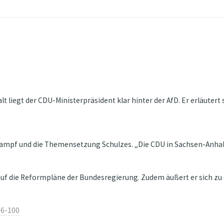
 liegt der CDU-Ministerpräsident klar hinter der AfD. Er erläutert
kampf und die Themensetzung Schulzes. „Die CDU in Sachsen-Anhalt
t auf die Reformpläne der Bundesregierung. Zudem äußert er sich z
26-100