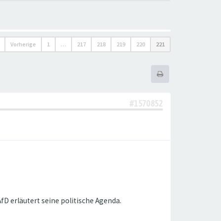
Vorherige
1
…
217
218
219
220
221
#1570852
D erläutert seine politische Agenda.