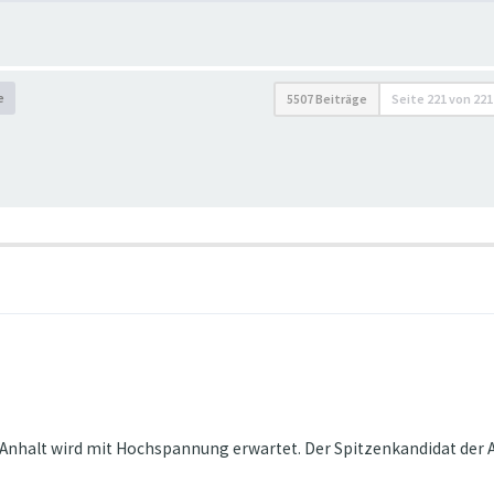
e
5507 Beiträge
Seite
221
von
221
nhalt wird mit Hochspannung erwartet. Der Spitzenkandidat der Af