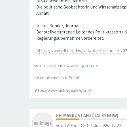
Ursula Weidenfeld, Autorin
Die politische Beobachterin und Wirtschaftsexpe
Anhalt.
Justus Bender, Journalist
Der stellvertretende Leiter des Politikressorts
Regierungsübernahme vorbereitet.
https://www.zdf.de/play/talk/markus-lan ... i-20
Kommt in meine Qtalk-Tipprunde.
Ich freue mich auf Euch!
https://www.kicktipp.de/qtalk/
RE: MARKUS LANZ (TALKSHOW)
von
TV-Fan
-
Di 7. Jul 2026, 17:22