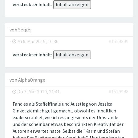
versteckter Inhalt:
von
Sergej
-
Mi 6. Mär 2019, 10:36
#1529899
versteckter Inhalt:
von
AlphaOrange
-
Do 7. Mär 2019, 21:41
#1529948
Fand es als Staffelfinale und Ausstieg von Jessica
Ginkel ziemlich gut gemacht, obwohl es inhaltlich
exakt so ablief, wie ich es angesichts der Umstände
und der scheinbar etwas beschränkten Kreativität der
Autoren erwartet hatte. Selbst die "Karin und Stefan
haben Spaß während der Krankheit"-Montage hab ich