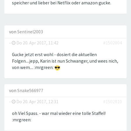
speicher und lieber bei Netflix oder amazon gucke.
von
Sentinel2003
-
Do 20. Apr 2017, 11:42
#1502804
Gucke jetzt erst wohl - dosiert die aktuellen
Folgen....jepp, Karin ist nun Schwanger, und wees nich,
von wem.... :mrgreen:
von
Snake566977
-
Do 20. Apr 2017, 12:31
#1502810
oh Viel Spass. - war mal wieder eine tolle Staffel!
:mrgreen: