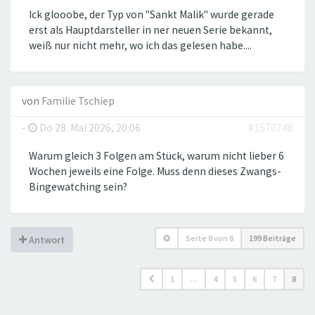
Ick glooobe, der Typ von "Sankt Malik" wurde gerade
erst als Hauptdarsteller in ner neuen Serie bekannt,
weiß nur nicht mehr, wo ich das gelesen habe....
von
Familie Tschiep
-
Do 28. Mai 2026, 20:06
#1570748
Warum gleich 3 Folgen am Stück, warum nicht lieber 6
Wochen jeweils eine Folge. Muss denn dieses Zwangs-
Bingewatching sein?
Seite
8
von
8
199 Beiträge
Antwort
1
…
4
5
6
7
8