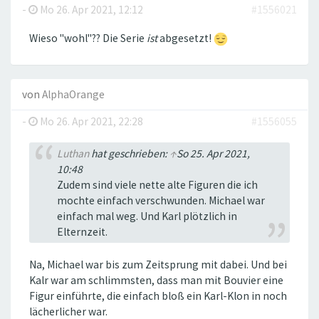
-
Mo 26. Apr 2021, 12:12
#1556021
Wieso "wohl"?? Die Serie
ist
abgesetzt!
von
AlphaOrange
-
Mo 26. Apr 2021, 22:28
#1556055
Luthan
hat geschrieben:
↑
So 25. Apr 2021,
10:48
Zudem sind viele nette alte Figuren die ich
mochte einfach verschwunden. Michael war
einfach mal weg. Und Karl plötzlich in
Elternzeit.
Na, Michael war bis zum Zeitsprung mit dabei. Und bei
Kalr war am schlimmsten, dass man mit Bouvier eine
Figur einführte, die einfach bloß ein Karl-Klon in noch
lächerlicher war.