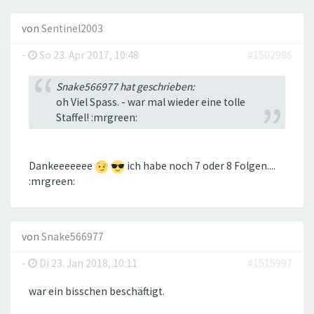
von
Sentinel2003
-
So 23. Apr 2017, 10:48
#1502986
Snake566977 hat geschrieben:
oh Viel Spass. - war mal wieder eine tolle
Staffel! :mrgreen:
Dankeeeeeee
ich habe noch 7 oder 8 Folgen....
:mrgreen:
von
Snake566977
-
Di 23. Jan 2018, 10:11
#1515997
war ein bisschen beschäftigt.