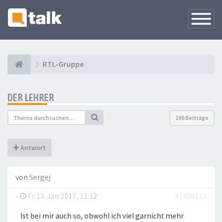
Navigati
versteck
RTL-Gruppe
DER LEHRER
199 Beiträge
Antwort
von
Sergej
-
Fr 13. Jan 2017, 11:12
#1496111
Ist bei mir auch so, obwohl ich viel garnicht mehr