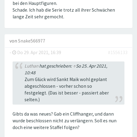
bei den Hauptfiguren.
Schade. Ich hab die Serie trotz all ihrer Schwächen
lange Zeit sehr gemocht.
von
Snake566977
-
Do 29. Apr 2021, 16:39
#1556133
Luthan
hat geschrieben:
↑
So 25. Apr 2021,
10:48
Zum Glück wird Sankt Maik wohl geplant
abgeschlossen - vorher schon so
festgelegt. (Das ist besser - passiert aber
selten.)
Gibts da was neues? Gab ein Cliffhanger, und dann
wurde beschlossen nicht zu verlängern. Soll es nun
doch eine weitere Staffel folgen?