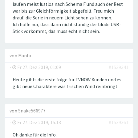
laufen meist lustlos nach Schema F und auch der Rest
war bis zur Gleichförmigkeit abgefeilt. Freu mich
drauf, die Serie in neuem Licht sehen zu können.
Ich hoffe nur, dass dann nicht ständig der blöde USB-
Stick vorkommt, das muss echt nicht sein.
von
Manta
-
Fr 27. Dez 2019, 01:09
#1539341
Heute gibts die erste folge für TVNOW Kunden und es
gibt neue Charaktere was frischen Wind reinbringt
von
Snake566977
-
Fr 27. Dez 2019, 15:13
#1539361
Oh danke für die Info.