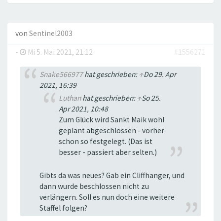
von
Sentinel2003
-
Mi 5. Mai 2021, 21:12
#1556271
Snake566977
hat geschrieben:
↑
Do 29. Apr
2021, 16:39
Luthan
hat geschrieben:
↑
So 25.
Apr 2021, 10:48
Zum Glück wird Sankt Maik wohl
geplant abgeschlossen - vorher
schon so festgelegt. (Das ist
besser - passiert aber selten.)
Gibts da was neues? Gab ein Cliffhanger, und
dann wurde beschlossen nicht zu
verlängern. Soll es nun doch eine weitere
Staffel folgen?