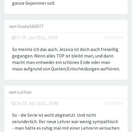
ganze Gejammer soll.
von
Snake566977
-
Fr 29. Jan 2021, 20:55
#1553554
So meinte ich das auch. Jessica ist doch auch freiwillig
gegangen. Wenn alles TOP ist bleibt man, und dann
macht man entweder ein schönes Ende oder man
muss aufgrund von Quoten/Entscheidungen aufhören.
von
Luthan
-
So 25. Apr 2021, 10:48
#1555980
So - die Serie ist wohl abgesetzt. Und nicht
verunderlich. Der neue Lehrer war wenig sympathisch
- man hätte es ruhig mal mit einer Lehrerin versuchen