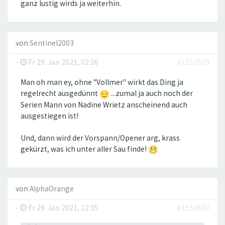
ganz lustig wirds ja weiterhin.
von
Sentinel2003
-
Fr 29. Jan 2021, 02:26
#1553519
Man oh man ey, ohne "Vollmer" wirkt das Ding ja
regelrecht ausgedünnt
...zumal ja auch noch der
Serien Mann von Nadine Wrietz anscheinend auch
ausgestiegen ist!
Und, dann wird der Vorspann/Opener arg, krass
gekürzt, was ich unter aller Sau finde!
von
AlphaOrange
-
Fr 29. Jan 2021, 12:35
#1553530