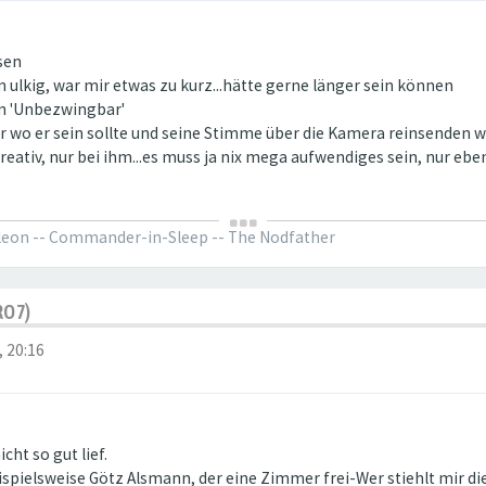
sen
lkig, war mir etwas zu kurz...hätte gerne länger sein können
in 'Unbezwingbar'
er wo er sein sollte und seine Stimme über die Kamera reinsenden wä
reativ, nur bei ihm...es muss ja nix mega aufwendiges sein, nur ebe
oleon -- Commander-in-Sleep -- The Nodfather
RO7)
, 20:16
ht so gut lief.
ispielsweise Götz Alsmann, der eine Zimmer frei-Wer stiehlt mir di