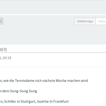
e
259 Beiträge
Seite
RO7)
6, 00:18
n, wie die Tennisdame sich nächste Woche machen wird.
on dem Song-Song Song.
, Schiller in Stuttgart, Goethe In Frankfurt.