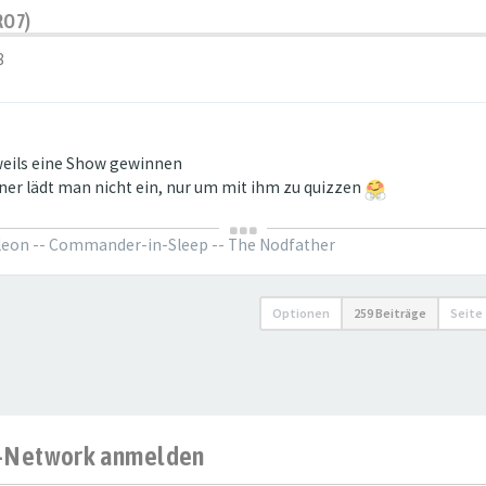
RO7)
8
eweils eine Show gewinnen
gner lädt man nicht ein, nur um mit ihm zu quizzen
oleon -- Commander-in-Sleep -- The Nodfather
Optionen
259 Beiträge
Seite
al-Network anmelden