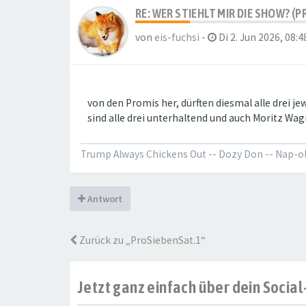
RE: WER STIEHLT MIR DIE SHOW? (P
von
eis-fuchsi
-
Di 2. Jun 2026, 08:4
von den Promis her, dürften diesmal alle drei j
sind alle drei unterhaltend und auch Moritz Wa
Trump Always Chickens Out -- Dozy Don -- Nap-
Antwort
Zurück zu „ProSiebenSat.1“
Jetzt ganz einfach über dein Soci