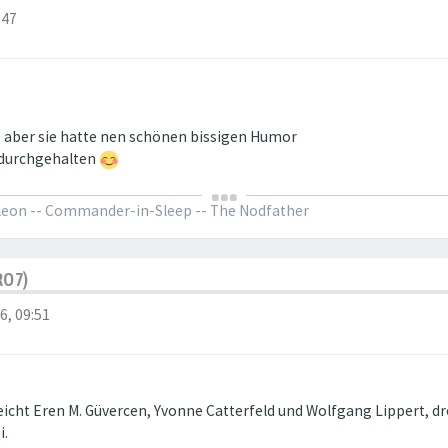
:47
, aber sie hatte nen schönen bissigen Humor
 durchgehalten
oleon -- Commander-in-Sleep -- The Nodfather
RO7)
6, 09:51
icht Eren M. Güvercen, Yvonne Catterfeld und Wolfgang Lippert, drei
i.