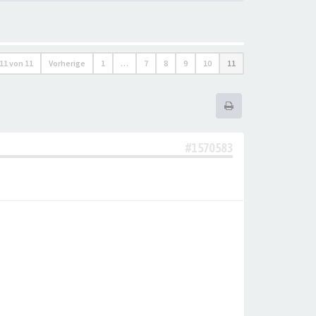
11
von
11
Vorherige
1
…
7
8
9
10
11
#1570583