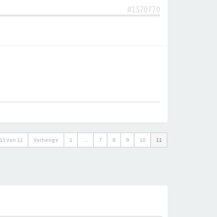
#1570770
11
von
11
Vorherige
1
…
7
8
9
10
11