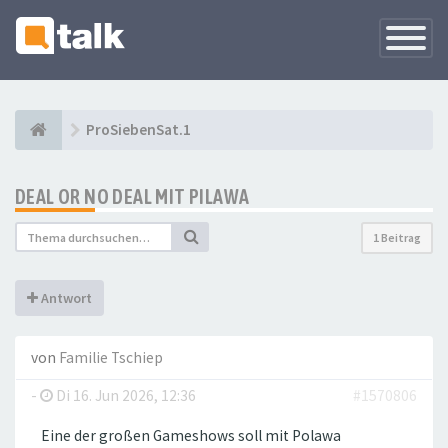
Navigati
versteck
ProSiebenSat.1
DEAL OR NO DEAL MIT PILAWA
1 Beitrag
Antwort
von
Familie Tschiep
-
Di 16. Jun 2026, 12:36
#1570806
Eine der großen Gameshows soll mit Polawa