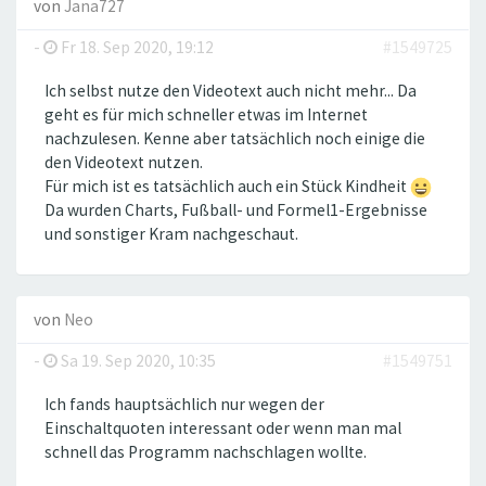
von
Jana727
-
Fr 18. Sep 2020, 19:12
#1549725
Ich selbst nutze den Videotext auch nicht mehr... Da
geht es für mich schneller etwas im Internet
nachzulesen. Kenne aber tatsächlich noch einige die
den Videotext nutzen.
Für mich ist es tatsächlich auch ein Stück Kindheit
Da wurden Charts, Fußball- und Formel1-Ergebnisse
und sonstiger Kram nachgeschaut.
von
Neo
-
Sa 19. Sep 2020, 10:35
#1549751
Ich fands hauptsächlich nur wegen der
Einschaltquoten interessant oder wenn man mal
schnell das Programm nachschlagen wollte.