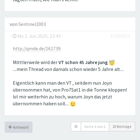
von
Sentinel2003
-
Mo 2. Jun 2025, 22:43
#1569551
http://qmde.de/161739
Mitttlerweile wird der
VT schon 45 Jahre jung
....mein Thread von damals schon wieder 5 Jahre alt....
Eigentlich kann man den VT , seitdem nun Joyn
übernommen hat, von Pro7Sat1 in die Tonne kloppen!
Ist mir weiterhin zu hoch, warum Joyn das jetzt
übernommen haben soll....
Seite
1
von
1
25 Beiträge
Antwort