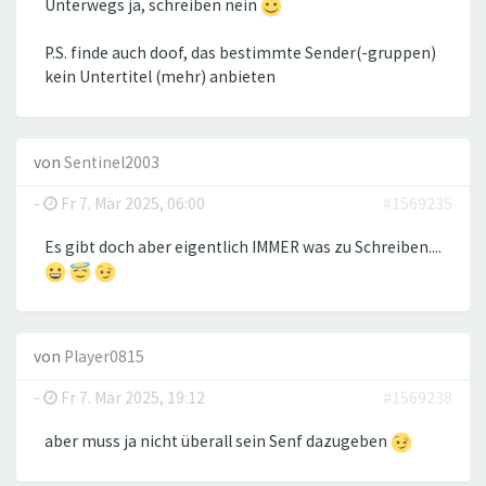
Unterwegs ja, schreiben nein
P.S. finde auch doof, das bestimmte Sender(-gruppen)
kein Untertitel (mehr) anbieten
von
Sentinel2003
-
Fr 7. Mär 2025, 06:00
#1569235
Es gibt doch aber eigentlich IMMER was zu Schreiben....
von
Player0815
-
Fr 7. Mär 2025, 19:12
#1569238
aber muss ja nicht überall sein Senf dazugeben