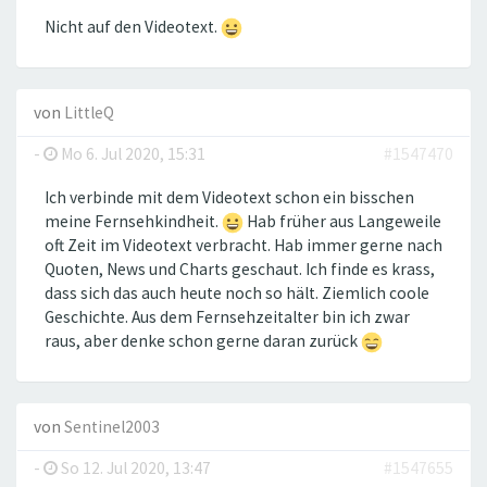
Nicht auf den Videotext.
von
LittleQ
-
Mo 6. Jul 2020, 15:31
#1547470
Ich verbinde mit dem Videotext schon ein bisschen
meine Fernsehkindheit.
Hab früher aus Langeweile
oft Zeit im Videotext verbracht. Hab immer gerne nach
Quoten, News und Charts geschaut. Ich finde es krass,
dass sich das auch heute noch so hält. Ziemlich coole
Geschichte. Aus dem Fernsehzeitalter bin ich zwar
raus, aber denke schon gerne daran zurück
von
Sentinel2003
-
So 12. Jul 2020, 13:47
#1547655