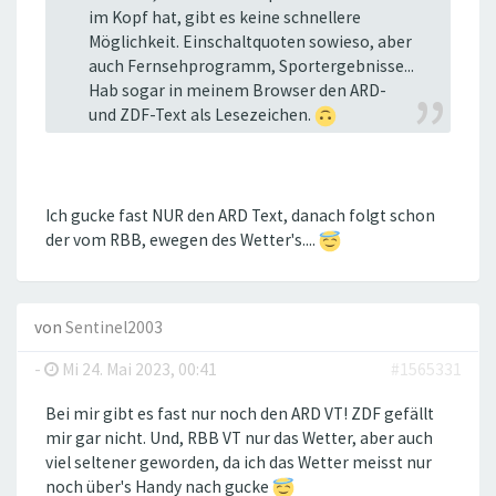
im Kopf hat, gibt es keine schnellere
Möglichkeit. Einschaltquoten sowieso, aber
auch Fernsehprogramm, Sportergebnisse...
Hab sogar in meinem Browser den ARD-
und ZDF-Text als Lesezeichen.
Ich gucke fast NUR den ARD Text, danach folgt schon
der vom RBB, ewegen des Wetter's....
von
Sentinel2003
-
Mi 24. Mai 2023, 00:41
#1565331
Bei mir gibt es fast nur noch den ARD VT! ZDF gefällt
mir gar nicht. Und, RBB VT nur das Wetter, aber auch
viel seltener geworden, da ich das Wetter meisst nur
noch über's Handy nach gucke