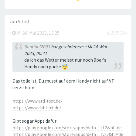
von
Vittel
-
Mi 24. Mai 2023, 13:25
#1565334
Sentinel2003
hat geschrieben:
↑
Mi 24. Mai
2023, 00:41
da ich das Wetter meisst nur noch über's
Handy nach gucke
Das tolle ist, Du musst auf dem Handy nicht auf VT
verzichten:
https://www.ard-text.de/
https://www.rbbtext.de/
Gibt sogar Apps dafür
https://play.google.com/store/apps/deta ... .tt2&hl=de
https://play.google.com/store/apps/deta ... tvsv&hl=de