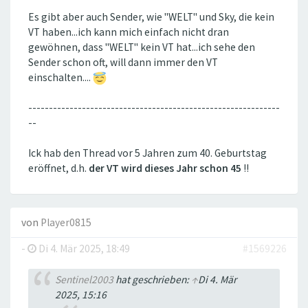
Es gibt aber auch Sender, wie "WELT" und Sky, die kein
VT haben...ich kann mich einfach nicht dran
gewöhnen, dass "WELT" kein VT hat...ich sehe den
Sender schon oft, will dann immer den VT
einschalten....
-------------------------------------------------------------
--
Ick hab den Thread vor 5 Jahren zum 40. Geburtstag
eröffnet, d.h.
der VT wird dieses Jahr schon 45
!!
von
Player0815
-
Di 4. Mär 2025, 18:49
#1569226
Sentinel2003
hat geschrieben:
↑
Di 4. Mär
2025, 15:16