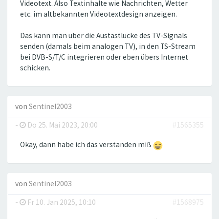
Videotext. Also Textinhalte wie Nachrichten, Wetter
etc. im altbekannten Videotextdesign anzeigen.
Das kann man über die Austastlücke des TV-Signals
senden (damals beim analogen TV), in den TS-Stream
bei DVB-S/T/C integrieren oder eben übers Internet
schicken.
von
Sentinel2003
-
Do 25. Mai 2023, 20:00
#1565355
Okay, dann habe ich das verstanden miß
von
Sentinel2003
-
Fr 10. Jan 2025, 10:10
#1568975