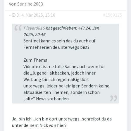
von
Sentinel2003
-
Di 4. Mär 2025, 15:16
#1569225
Player0815
hat geschrieben:
↑
Fr 24. Jan
2025, 20:46
Sentinel kann es sein das du auch auf
Fernsehserien.de unterwegs bist?
Zum Thema
Videotext ist ne tolle Sache auch wenn für
die „Jugend“ altbacken, jedoch inner
Werbung bin ich regelmäßig dort
unterwegs, leider bei einigen Sendern keine
aktualisierten Themen, sondern schon
„alte“ News vorhanden
Ja, bin ich....ich bin dort unterwegs...schreibst du da
unter deinem Nick von hier?