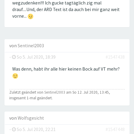
wegzudenken!!! Ich gucke tagtäglich zig mal
drauf....Und, der ARD Text ist da auch bei mir ganz weit
vorne...
von
Sentinel2003
-
So 5. Jul 2020, 18:39
#1547438
Was denn, habt ihr alle hier keinen Bock auf VT mehr?
Zuletzt geändert von
Sentinel2003
am So 12. Jul 2020, 13:45,
insgesamt 1-mal geändert.
von
Wolfsgesicht
-
So 5. Jul 2020, 22:21
#1547448