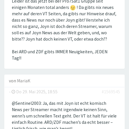
Leider ist das jetzt bei der Pro7Sat1 Gruppe seit
einigen Monaten total anders
! Da gibts nix neues
mehr auf deren VT Seiten, da gibts nur Hinweise drauf,
dass es News nur noch über Joyn gibt! Verstehe ich
nicht so ganz, Joyn ist doch deren Streamer, warum
soll es auf Joyn News aus der Welt geben, und, wo
bitte?? Joyn hat doch keinen VT, oder etwa doch??
Bei ARD und ZDF gibts IMMER Neuigkeiten, JEDEN
Tag!!
von
MariaK
-
Do 29. Mai 2025, 18:55
#1569545
@Sentinel2003: Ja, das mit Joyn ist echt komisch
News per Streamer macht irgendwie keinen Sinn,
wenn’s um schnellen Text geht. Der VT ist halt für viele
einfach Routine. ARD/ZDF machen’s da echt besser –
täglich frisch, wie man’s kennt!