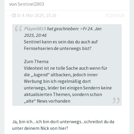
von
Sentinel2003
-
Di 4. Mär 2025, 15:16
#1569225
Player0815
hat geschrieben:
↑
Fr 24. Jan
2025, 20:46
Sentinel kann es sein das du auch auf
Fernsehserien.de unterwegs bist?
Zum Thema
Videotext ist ne tolle Sache auch wenn für
die „Jugend“ altbacken, jedoch inner
Werbung bin ich regelmäßig dort
unterwegs, leider bei einigen Sendern keine
aktualisierten Themen, sondern schon
„alte“ News vorhanden
Ja, bin ich....ich bin dort unterwegs...schreibst du da
unter deinem Nick von hier?