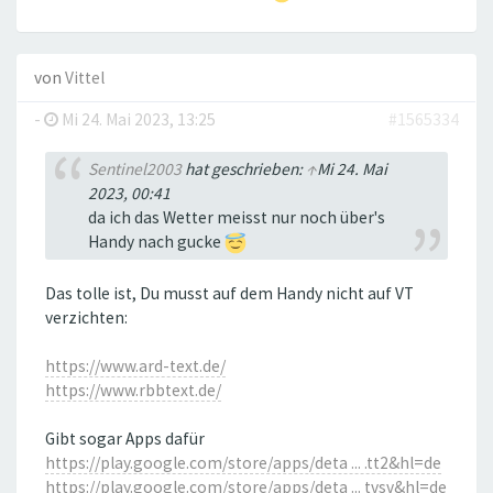
von
Vittel
-
Mi 24. Mai 2023, 13:25
#1565334
Sentinel2003
hat geschrieben:
↑
Mi 24. Mai
2023, 00:41
da ich das Wetter meisst nur noch über's
Handy nach gucke
Das tolle ist, Du musst auf dem Handy nicht auf VT
verzichten:
https://www.ard-text.de/
https://www.rbbtext.de/
Gibt sogar Apps dafür
https://play.google.com/store/apps/deta ... .tt2&hl=de
https://play.google.com/store/apps/deta ... tvsv&hl=de