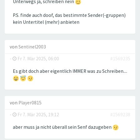
Unterwegs ja, schreiben nein
P.S. finde auch doof, das bestimmte Sender(-gruppen)
kein Untertitel (mehr) anbieten
von
Sentinel2003
-
Fr 7. Mär 2025, 06:00
#1569235
Es gibt doch aber eigentlich IMMER was zu Schreiben....
von
Player0815
-
Fr 7. Mär 2025, 19:12
#1569238
aber muss ja nicht überall sein Senf dazugeben