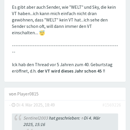
Es gibt aber auch Sender, wie "WELT" und Sky, die kein
VT haben...ich kann mich einfach nicht dran
gewöhnen, dass "WELT" kein VT hat...ich sehe den
Sender schon oft, will dann immer den VT
einschalten....
-------------------------------------------------------------
--
Ick hab den Thread vor 5 Jahren zum 40. Geburtstag
eröffnet, d.h.
der VT wird dieses Jahr schon 45
!!
von
Player0815
-
Di 4. Mär 2025, 18:49
#1569226
Sentinel2003
hat geschrieben:
↑
Di 4. Mär
2025, 15:16