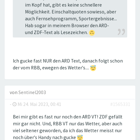
im Kopf hat, gibt es keine schnellere
Möglichkeit. Einschaltquoten sowieso, aber
auch Fernsehprogramm, Sportergebnisse...
Hab sogar in meinem Browser den ARD-
und ZDF-Text als Lesezeichen.
Ich gucke fast NUR den ARD Text, danach folgt schon
der vom RBB, ewegen des Wetter's....
von
Sentinel2003
-
Mi 24. Mai 2023, 00:41
#1565331
Bei mir gibt es fast nur noch den ARD VT! ZDF gefällt
mir gar nicht. Und, RBB VT nur das Wetter, aber auch
viel seltener geworden, da ich das Wetter meisst nur
noch über's Handy nach gucke