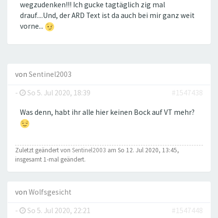
wegzudenken!!! Ich gucke tagtäglich zig mal
drauf....Und, der ARD Text ist da auch bei mir ganz weit
vorne...
von
Sentinel2003
-
So 5. Jul 2020, 18:39
#1547438
Was denn, habt ihr alle hier keinen Bock auf VT mehr?
Zuletzt geändert von
Sentinel2003
am So 12. Jul 2020, 13:45,
insgesamt 1-mal geändert.
von
Wolfsgesicht
-
So 5. Jul 2020, 22:21
#1547448