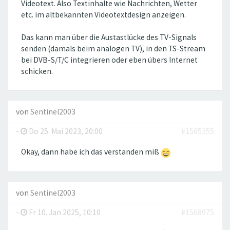
Videotext. Also Textinhalte wie Nachrichten, Wetter
etc. im altbekannten Videotextdesign anzeigen.
Das kann man über die Austastlücke des TV-Signals
senden (damals beim analogen TV), in den TS-Stream
bei DVB-S/T/C integrieren oder eben übers Internet
schicken.
von
Sentinel2003
-
Do 25. Mai 2023, 20:00
#1565355
Okay, dann habe ich das verstanden miß
von
Sentinel2003
-
Fr 10. Jan 2025, 10:10
#1568975