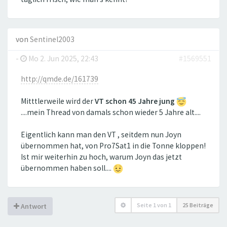
von
Sentinel2003
-
Mo 2. Jun 2025, 22:43
#1569551
http://qmde.de/161739
Mitttlerweile wird der
VT schon 45 Jahre jung
....mein Thread von damals schon wieder 5 Jahre alt....
Eigentlich kann man den VT , seitdem nun Joyn
übernommen hat, von Pro7Sat1 in die Tonne kloppen!
Ist mir weiterhin zu hoch, warum Joyn das jetzt
übernommen haben soll....
Seite
1
von
1
25 Beiträge
Antwort