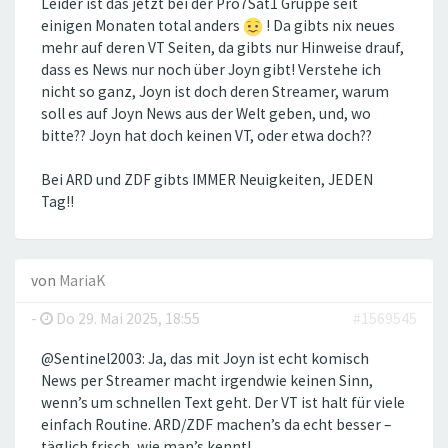
Leider ist das jetzt bei der Pro7Sat1 Gruppe seit
einigen Monaten total anders
! Da gibts nix neues
mehr auf deren VT Seiten, da gibts nur Hinweise drauf,
dass es News nur noch über Joyn gibt! Verstehe ich
nicht so ganz, Joyn ist doch deren Streamer, warum
soll es auf Joyn News aus der Welt geben, und, wo
bitte?? Joyn hat doch keinen VT, oder etwa doch??
Bei ARD und ZDF gibts IMMER Neuigkeiten, JEDEN
Tag!!
von
MariaK
-
Do 29. Mai 2025, 18:55
#1569545
@Sentinel2003: Ja, das mit Joyn ist echt komisch
News per Streamer macht irgendwie keinen Sinn,
wenn’s um schnellen Text geht. Der VT ist halt für viele
einfach Routine. ARD/ZDF machen’s da echt besser –
täglich frisch, wie man’s kennt!