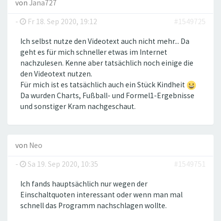
von
Jana727
-
Fr 18. Sep 2020, 19:12
#1549725
Ich selbst nutze den Videotext auch nicht mehr... Da
geht es für mich schneller etwas im Internet
nachzulesen. Kenne aber tatsächlich noch einige die
den Videotext nutzen.
Für mich ist es tatsächlich auch ein Stück Kindheit
Da wurden Charts, Fußball- und Formel1-Ergebnisse
und sonstiger Kram nachgeschaut.
von
Neo
-
Sa 19. Sep 2020, 10:35
#1549751
Ich fands hauptsächlich nur wegen der
Einschaltquoten interessant oder wenn man mal
schnell das Programm nachschlagen wollte.