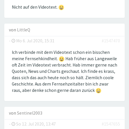
Nicht auf den Videotext.
von
LittleQ
-
Mo 6. Jul 2020, 15:31
#1547470
Ich verbinde mit dem Videotext schon ein bisschen
meine Fernsehkindheit.
Hab früher aus Langeweile
oft Zeit im Videotext verbracht. Hab immer gerne nach
Quoten, News und Charts geschaut. Ich finde es krass,
dass sich das auch heute noch so hält. Ziemlich coole
Geschichte. Aus dem Fernsehzeitalter bin ich zwar
raus, aber denke schon gerne daran zurück
von
Sentinel2003
-
So 12. Jul 2020, 13:47
#1547655