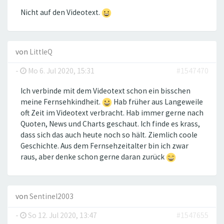
Nicht auf den Videotext.
von
LittleQ
-
Mo 6. Jul 2020, 15:31
#1547470
Ich verbinde mit dem Videotext schon ein bisschen
meine Fernsehkindheit.
Hab früher aus Langeweile
oft Zeit im Videotext verbracht. Hab immer gerne nach
Quoten, News und Charts geschaut. Ich finde es krass,
dass sich das auch heute noch so hält. Ziemlich coole
Geschichte. Aus dem Fernsehzeitalter bin ich zwar
raus, aber denke schon gerne daran zurück
von
Sentinel2003
-
So 12. Jul 2020, 13:47
#1547655