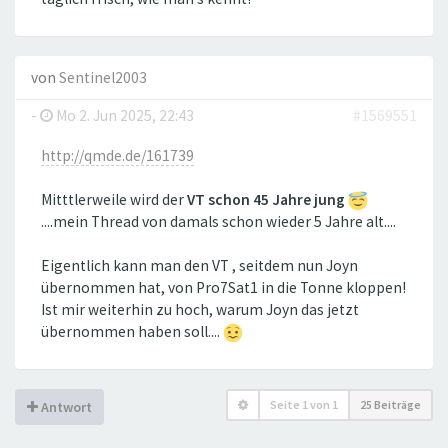
von
Sentinel2003
-
Mo 2. Jun 2025, 22:43
#1569551
http://qmde.de/161739
Mitttlerweile wird der
VT schon 45 Jahre jung
....mein Thread von damals schon wieder 5 Jahre alt....
Eigentlich kann man den VT , seitdem nun Joyn
übernommen hat, von Pro7Sat1 in die Tonne kloppen!
Ist mir weiterhin zu hoch, warum Joyn das jetzt
übernommen haben soll....
Seite
1
von
1
25 Beiträge
Antwort