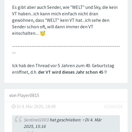
Es gibt aber auch Sender, wie "WELT" und Sky, die kein
VT haben...ich kann mich einfach nicht dran
gewöhnen, dass "WELT" kein VT hat...ich sehe den
Sender schon oft, will dann immer den VT
einschalten....
-------------------------------------------------------------
--
Ick hab den Thread vor 5 Jahren zum 40. Geburtstag
eröffnet, d.h.
der VT wird dieses Jahr schon 45
!!
von
Player0815
-
Di 4. Mär 2025, 18:49
#1569226
Sentinel2003
hat geschrieben:
↑
Di 4. Mär
2025, 15:16