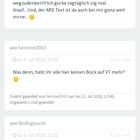
wegzudenken!!! Ich gucke tagtäglich zig mal
drauf....Und, der ARD Text ist da auch bei mir ganz weit
vorne...
von
Sentinel2003
-
So 5. Jul 2020, 18:39
#1547438
Was denn, habt ihr alle hier keinen Bock auf VT mehr?
Zuletzt geändert von
Sentinel2003
am So 12. Jul 2020, 13:45,
insgesamt 1-mal geändert.
von
Wolfsgesicht
-
So 5. Jul 2020, 22:21
#1547448