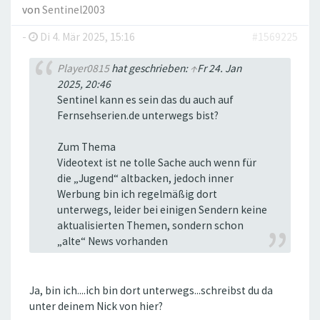
von
Sentinel2003
-
Di 4. Mär 2025, 15:16
#1569225
Player0815
hat geschrieben:
↑
Fr 24. Jan
2025, 20:46
Sentinel kann es sein das du auch auf
Fernsehserien.de unterwegs bist?
Zum Thema
Videotext ist ne tolle Sache auch wenn für
die „Jugend“ altbacken, jedoch inner
Werbung bin ich regelmäßig dort
unterwegs, leider bei einigen Sendern keine
aktualisierten Themen, sondern schon
„alte“ News vorhanden
Ja, bin ich....ich bin dort unterwegs...schreibst du da
unter deinem Nick von hier?