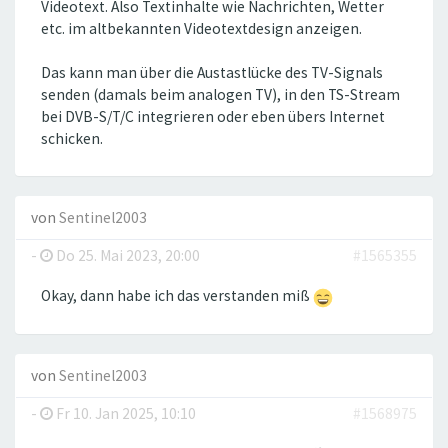
Videotext. Also Textinhalte wie Nachrichten, Wetter
etc. im altbekannten Videotextdesign anzeigen.
Das kann man über die Austastlücke des TV-Signals
senden (damals beim analogen TV), in den TS-Stream
bei DVB-S/T/C integrieren oder eben übers Internet
schicken.
von
Sentinel2003
-
Do 25. Mai 2023, 20:00
#1565355
Okay, dann habe ich das verstanden miß
von
Sentinel2003
-
Fr 10. Jan 2025, 10:10
#1568975