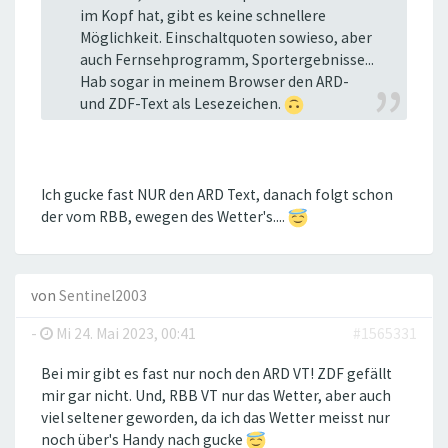
im Kopf hat, gibt es keine schnellere
Möglichkeit. Einschaltquoten sowieso, aber
auch Fernsehprogramm, Sportergebnisse...
Hab sogar in meinem Browser den ARD-
und ZDF-Text als Lesezeichen.
Ich gucke fast NUR den ARD Text, danach folgt schon
der vom RBB, ewegen des Wetter's....
von
Sentinel2003
-
Mi 24. Mai 2023, 00:41
#1565331
Bei mir gibt es fast nur noch den ARD VT! ZDF gefällt
mir gar nicht. Und, RBB VT nur das Wetter, aber auch
viel seltener geworden, da ich das Wetter meisst nur
noch über's Handy nach gucke