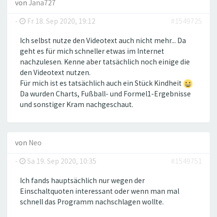
von
Jana727
-
Fr 18. Sep 2020, 19:12
#1549725
Ich selbst nutze den Videotext auch nicht mehr... Da
geht es für mich schneller etwas im Internet
nachzulesen. Kenne aber tatsächlich noch einige die
den Videotext nutzen.
Für mich ist es tatsächlich auch ein Stück Kindheit
Da wurden Charts, Fußball- und Formel1-Ergebnisse
und sonstiger Kram nachgeschaut.
von
Neo
-
Sa 19. Sep 2020, 10:35
#1549751
Ich fands hauptsächlich nur wegen der
Einschaltquoten interessant oder wenn man mal
schnell das Programm nachschlagen wollte.