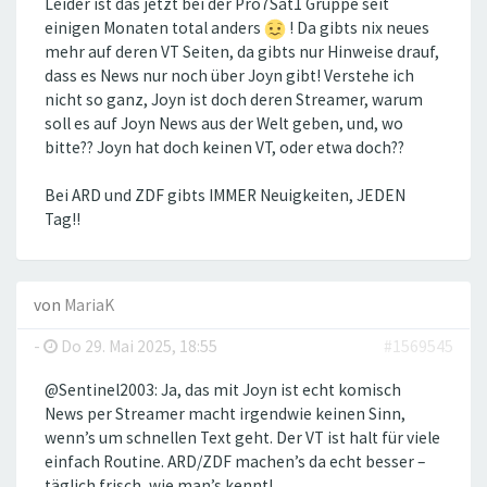
Leider ist das jetzt bei der Pro7Sat1 Gruppe seit
einigen Monaten total anders
! Da gibts nix neues
mehr auf deren VT Seiten, da gibts nur Hinweise drauf,
dass es News nur noch über Joyn gibt! Verstehe ich
nicht so ganz, Joyn ist doch deren Streamer, warum
soll es auf Joyn News aus der Welt geben, und, wo
bitte?? Joyn hat doch keinen VT, oder etwa doch??
Bei ARD und ZDF gibts IMMER Neuigkeiten, JEDEN
Tag!!
von
MariaK
-
Do 29. Mai 2025, 18:55
#1569545
@Sentinel2003: Ja, das mit Joyn ist echt komisch
News per Streamer macht irgendwie keinen Sinn,
wenn’s um schnellen Text geht. Der VT ist halt für viele
einfach Routine. ARD/ZDF machen’s da echt besser –
täglich frisch, wie man’s kennt!