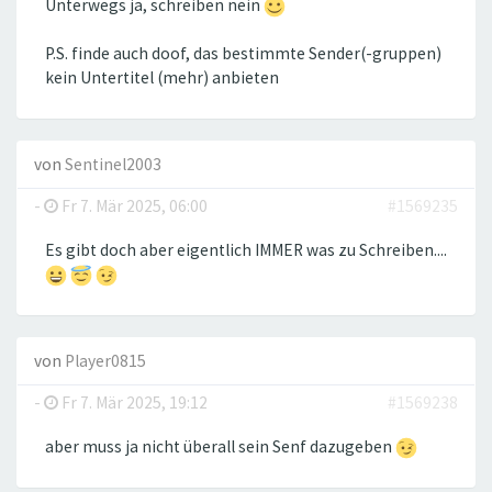
Unterwegs ja, schreiben nein
P.S. finde auch doof, das bestimmte Sender(-gruppen)
kein Untertitel (mehr) anbieten
von
Sentinel2003
-
Fr 7. Mär 2025, 06:00
#1569235
Es gibt doch aber eigentlich IMMER was zu Schreiben....
von
Player0815
-
Fr 7. Mär 2025, 19:12
#1569238
aber muss ja nicht überall sein Senf dazugeben