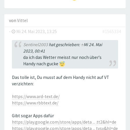
von
Vittel
-
Mi 24. Mai 2023, 13:25
#1565334
Sentinel2003
hat geschrieben:
↑
Mi 24. Mai
2023, 00:41
da ich das Wetter meisst nur noch über's
Handy nach gucke
Das tolle ist, Du musst auf dem Handy nicht auf VT
verzichten:
https://www.ard-text.de/
https://www.rbbtext.de/
Gibt sogar Apps dafür
https://play.google.com/store/apps/deta ... .tt2&hl=de
https://play.google.com/store/apps/deta ... tvsv&hl=de