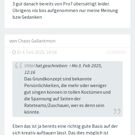
3 gut danach bereits von Pro7 übersättigt leider.
Übrigens nix bös aufgenommen nur meine Meinung
bzw Gedanken
von
Chaos Gallantmon
-
Di 4. Feb 2025, 10:56
#1569096
Vittel
hat geschrieben:
↑
Mo 3. Feb 2025,
12:16
Das Grundkonzept sind bekannte
Persönlichkeiten, die mehr oder weniger
gut singen können in tollen Kostümen und
die Spannung auf Seiten der
Rateteams/Zuschauer, wer es denn sein
könnte.
Eben das ist ja bereits eine richtig gute Basis auf der
sich kreativ aufbauen lässt. Das dies möglich ist