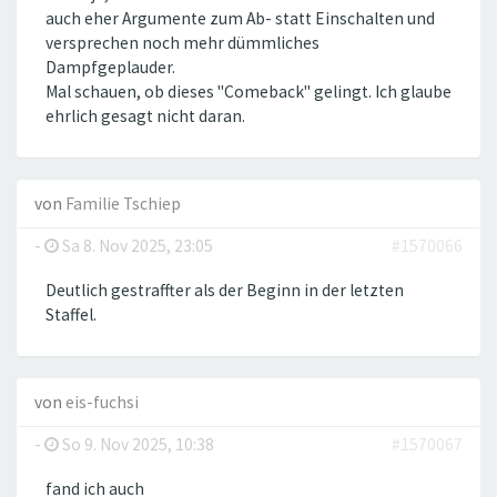
auch eher Argumente zum Ab- statt Einschalten und
versprechen noch mehr dümmliches
Dampfgeplauder.
Mal schauen, ob dieses "Comeback" gelingt. Ich glaube
ehrlich gesagt nicht daran.
von
Familie Tschiep
-
Sa 8. Nov 2025, 23:05
#1570066
Deutlich gestraffter als der Beginn in der letzten
Staffel.
von
eis-fuchsi
-
So 9. Nov 2025, 10:38
#1570067
fand ich auch