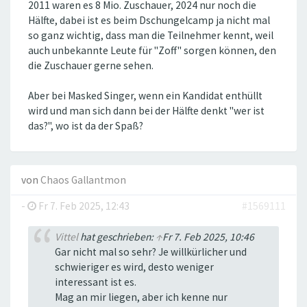
2011 waren es 8 Mio. Zuschauer, 2024 nur noch die
Hälfte, dabei ist es beim Dschungelcamp ja nicht mal
so ganz wichtig, dass man die Teilnehmer kennt, weil
auch unbekannte Leute für "Zoff" sorgen können, den
die Zuschauer gerne sehen.
Aber bei Masked Singer, wenn ein Kandidat enthüllt
wird und man sich dann bei der Hälfte denkt "wer ist
das?", wo ist da der Spaß?
von
Chaos Gallantmon
-
Fr 7. Feb 2025, 12:43
#1569111
Vittel
hat geschrieben:
↑
Fr 7. Feb 2025, 10:46
Gar nicht mal so sehr? Je willkürlicher und
schwieriger es wird, desto weniger
interessant ist es.
Mag an mir liegen, aber ich kenne nur