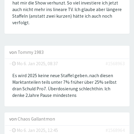
hat mir die Show verhunzt. So viel investiere ich jetzt
auch nicht mehr ins lineare TV. Ich glaube aber längere
Staffeln (anstatt zwei kurzen) hätte ich auch noch
verfolgt.
von
Tommy 1983
-
Mo 6. Jan 2025, 08:37
#1568963
Es wird 2025 keine neue Staffel geben..nach diesen
Marktanteilen teils unter 7% früher über 25% selbst
dran Schuld Pro7. Überdosierung schlechthin. Ich
denke 2Jahre Pause mindestens
von
Chaos Gallantmon
-
Mo 6. Jan 2025, 12:45
#1568964