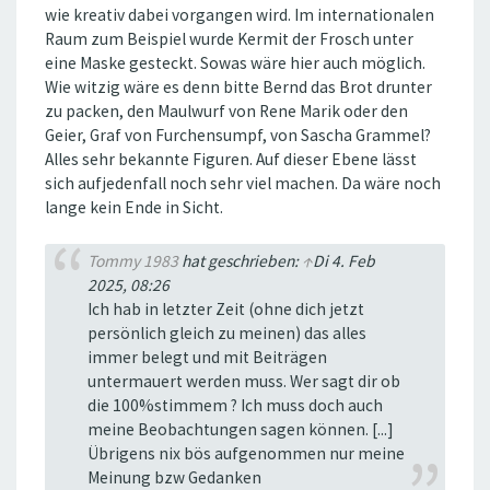
wie kreativ dabei vorgangen wird. Im internationalen
Raum zum Beispiel wurde Kermit der Frosch unter
eine Maske gesteckt. Sowas wäre hier auch möglich.
Wie witzig wäre es denn bitte Bernd das Brot drunter
zu packen, den Maulwurf von Rene Marik oder den
Geier, Graf von Furchensumpf, von Sascha Grammel?
Alles sehr bekannte Figuren. Auf dieser Ebene lässt
sich aufjedenfall noch sehr viel machen. Da wäre noch
lange kein Ende in Sicht.
Tommy 1983
hat geschrieben:
↑
Di 4. Feb
2025, 08:26
Ich hab in letzter Zeit (ohne dich jetzt
persönlich gleich zu meinen) das alles
immer belegt und mit Beiträgen
untermauert werden muss. Wer sagt dir ob
die 100%stimmem ? Ich muss doch auch
meine Beobachtungen sagen können. [...]
Übrigens nix bös aufgenommen nur meine
Meinung bzw Gedanken