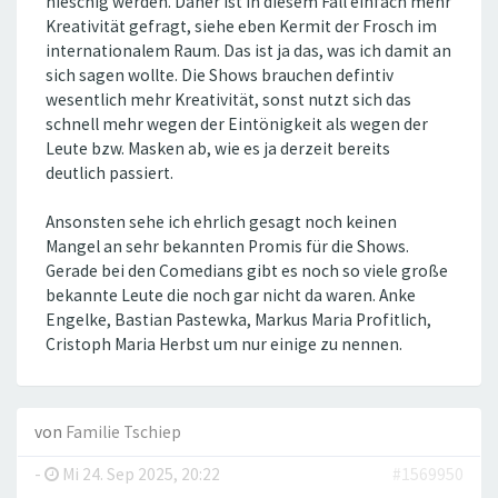
nieschig werden. Daher ist in diesem Fall einfach mehr
Kreativität gefragt, siehe eben Kermit der Frosch im
internationalem Raum. Das ist ja das, was ich damit an
sich sagen wollte. Die Shows brauchen defintiv
wesentlich mehr Kreativität, sonst nutzt sich das
schnell mehr wegen der Eintönigkeit als wegen der
Leute bzw. Masken ab, wie es ja derzeit bereits
deutlich passiert.
Ansonsten sehe ich ehrlich gesagt noch keinen
Mangel an sehr bekannten Promis für die Shows.
Gerade bei den Comedians gibt es noch so viele große
bekannte Leute die noch gar nicht da waren. Anke
Engelke, Bastian Pastewka, Markus Maria Profitlich,
Cristoph Maria Herbst um nur einige zu nennen.
von
Familie Tschiep
-
Mi 24. Sep 2025, 20:22
#1569950