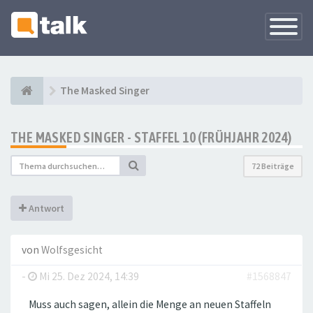
Navigati
versteck
The Masked Singer
THE MASKED SINGER - STAFFEL 10 (FRÜHJAHR 2024)
72 Beiträge
Antwort
von
Wolfsgesicht
-
Mi 25. Dez 2024, 14:39
#1568847
Muss auch sagen, allein die Menge an neuen Staffeln