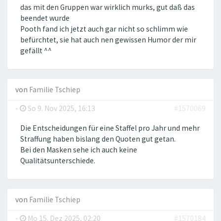
das mit den Gruppen war wirklich murks, gut daß das
beendet wurde
Pooth fand ich jetzt auch gar nicht so schlimm wie
befürchtet, sie hat auch nen gewissen Humor der mir
gefällt ^^
von
Familie Tschiep
-
So 9. Nov 2025, 16:13
#1570069
Die Entscheidungen für eine Staffel pro Jahr und mehr
Straffung haben bislang den Quoten gut getan.
Bei den Masken sehe ich auch keine
Qualitätsunterschiede.
von
Familie Tschiep
-
Mo 15. Dez 2025, 02:20
#1570184