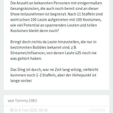
Die Anzahl an bekannten Personen mit einigermaßen
Gesangskünsten, die auch noch bereit sind an dieser
Show teilzunehmen ist begrenzt. Nach 11 Staffeln sind
wohl schon 100 Leute aufgetreten mit 100 Kostümen,
wie viel Potential an spannenden Leuten und tollen
Kostümen bleibt denn noch?
Bringt doch nichts da Leute hinzustellen, die nur in
bestimmten Bubbles bekannt sind. z.B.
Streamer/Influencer, von denen Leute ü25 noch nie
was gehört haben.
Das Ding ist durch, war ne Zeit lang witzig, vielleicht
kommen noch 1-2 Staffeln, aber der Höhepunkt ist
lange vorbei.
von
Tommy 1983
-
Di 4. Feb 2025, 08:26
#1569092