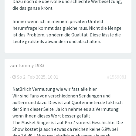
Dazu noch die übervolle und schlechte Werbesetzung,
die das ganze krönt.
Immer wenn ich in meinem privaten Umfeld
herumfrage kommt das gleiche raus. Nicht die Menge
ist das Problem, sondern die Qualität. Diese lässte die
Leute großteils abwandern und abschalten.
von
Tommy 1983
-
So 2. Feb 2025, 10:01
#1569081
Natürlich Vermutung wie wir fast alle hier
Wir sind Fans von verschiedenen Sendungen und
äußern und dazu. Dies ist auf Quotenmeter.de faktisch
der Sinn dieser Seite. Ja ich nehme es als Vermutung
wenn ihnen dieses Wort besser gefällt
The Masket Singer ist auf Pro 7 vorerst Geschichte. Die
Show kostet ja auch etwas da reichen keine 6.9%bei
den 14-49J. Aber mal ehrlich auch wenn sie noch