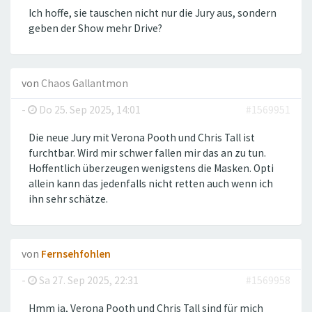
Ich hoffe, sie tauschen nicht nur die Jury aus, sondern
geben der Show mehr Drive?
von
Chaos Gallantmon
-
Do 25. Sep 2025, 14:01
#1569951
Die neue Jury mit Verona Pooth und Chris Tall ist
furchtbar. Wird mir schwer fallen mir das an zu tun.
Hoffentlich überzeugen wenigstens die Masken. Opti
allein kann das jedenfalls nicht retten auch wenn ich
ihn sehr schätze.
von
Fernsehfohlen
-
Sa 27. Sep 2025, 22:31
#1569958
Hmm ja, Verona Pooth und Chris Tall sind für mich