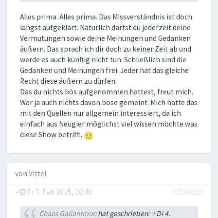
Alles prima. Alles prima. Das Missverständnis ist doch
längst aufgeklärt. Natürlich darfst du jederzeit deine
Vermutungen sowie deine Meinungen und Gedanken
äußern. Das sprach ich dir doch zu keiner Zeit ab und
werde es auch künftig nicht tun. Schließlich sind die
Gedanken und Meinungen frei. Jeder hat das gleiche
Recht diese äußern zu dürfen.
Das du nichts bös aufgenommen hattest, freut mich.
War ja auch nichts davon böse gemeint. Mich hatte das
mit den Quellen nur allgemein interessiert, da ich
einfach aus Neugier möglichst viel wissen möchte was
diese Show betrifft.
von
Vittel
-
Fr 7. Feb 2025, 10:46
#1569110
Chaos Gallantmon
hat geschrieben:
↑
Di 4.