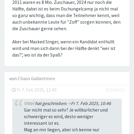
2011 waren es 8 Mio. Zuschauer, 2024 nur noch die
Hälfte, dabei ist es beim Dschungelcamp ja nicht mal
so ganz wichtig, dass man die Teilnehmer kennt, weil
auch unbekannte Leute für "Zoff" sorgen können, den
die Zuschauer gerne sehen.
Aber bei Masked Singer, wenn ein Kandidat enthüllt
wird und man sich dann bei der Hälfte denkt "wer ist
das?", wo ist da der Spaß?
von
Chaos Gallantmon
-
Fr 7. Feb 2025, 12:43
#1569111
Vittel
hat geschrieben:
↑
Fr 7. Feb 2025, 10:46
Gar nicht mal so sehr? Je willkürlicher und
schwieriger es wird, desto weniger
interessant ist es.
Mag an mir liegen, aber ich kenne nur