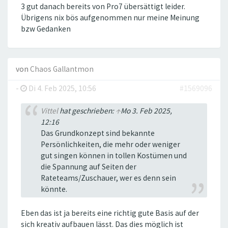
3 gut danach bereits von Pro7 übersättigt leider.
Übrigens nix bös aufgenommen nur meine Meinung
bzw Gedanken
von
Chaos Gallantmon
-
Di 4. Feb 2025, 10:56
#1569096
Vittel
hat geschrieben:
↑
Mo 3. Feb 2025,
12:16
Das Grundkonzept sind bekannte
Persönlichkeiten, die mehr oder weniger
gut singen können in tollen Kostümen und
die Spannung auf Seiten der
Rateteams/Zuschauer, wer es denn sein
könnte.
Eben das ist ja bereits eine richtig gute Basis auf der
sich kreativ aufbauen lässt. Das dies möglich ist