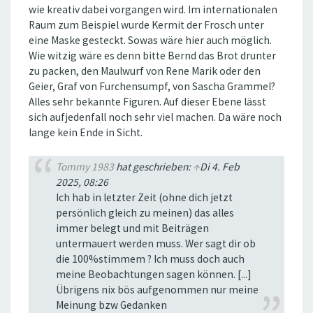
wie kreativ dabei vorgangen wird. Im internationalen
Raum zum Beispiel wurde Kermit der Frosch unter
eine Maske gesteckt. Sowas wäre hier auch möglich.
Wie witzig wäre es denn bitte Bernd das Brot drunter
zu packen, den Maulwurf von Rene Marik oder den
Geier, Graf von Furchensumpf, von Sascha Grammel?
Alles sehr bekannte Figuren. Auf dieser Ebene lässt
sich aufjedenfall noch sehr viel machen. Da wäre noch
lange kein Ende in Sicht.
Tommy 1983
hat geschrieben:
↑
Di 4. Feb
2025, 08:26
Ich hab in letzter Zeit (ohne dich jetzt
persönlich gleich zu meinen) das alles
immer belegt und mit Beiträgen
untermauert werden muss. Wer sagt dir ob
die 100%stimmem ? Ich muss doch auch
meine Beobachtungen sagen können. [...]
Übrigens nix bös aufgenommen nur meine
Meinung bzw Gedanken