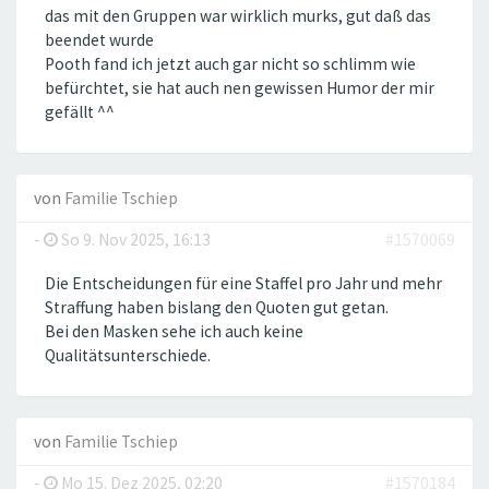
das mit den Gruppen war wirklich murks, gut daß das
beendet wurde
Pooth fand ich jetzt auch gar nicht so schlimm wie
befürchtet, sie hat auch nen gewissen Humor der mir
gefällt ^^
von
Familie Tschiep
-
So 9. Nov 2025, 16:13
#1570069
Die Entscheidungen für eine Staffel pro Jahr und mehr
Straffung haben bislang den Quoten gut getan.
Bei den Masken sehe ich auch keine
Qualitätsunterschiede.
von
Familie Tschiep
-
Mo 15. Dez 2025, 02:20
#1570184