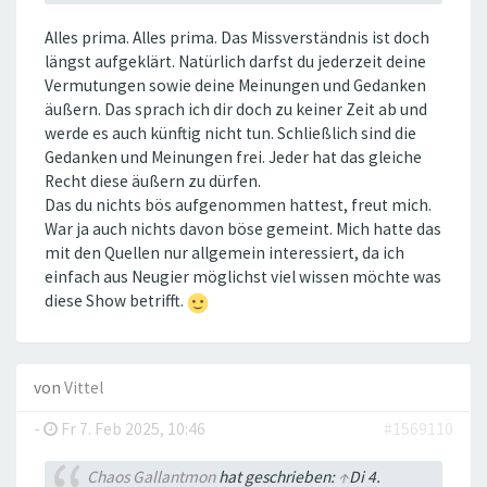
Alles prima. Alles prima. Das Missverständnis ist doch
längst aufgeklärt. Natürlich darfst du jederzeit deine
Vermutungen sowie deine Meinungen und Gedanken
äußern. Das sprach ich dir doch zu keiner Zeit ab und
werde es auch künftig nicht tun. Schließlich sind die
Gedanken und Meinungen frei. Jeder hat das gleiche
Recht diese äußern zu dürfen.
Das du nichts bös aufgenommen hattest, freut mich.
War ja auch nichts davon böse gemeint. Mich hatte das
mit den Quellen nur allgemein interessiert, da ich
einfach aus Neugier möglichst viel wissen möchte was
diese Show betrifft.
von
Vittel
-
Fr 7. Feb 2025, 10:46
#1569110
Chaos Gallantmon
hat geschrieben:
↑
Di 4.