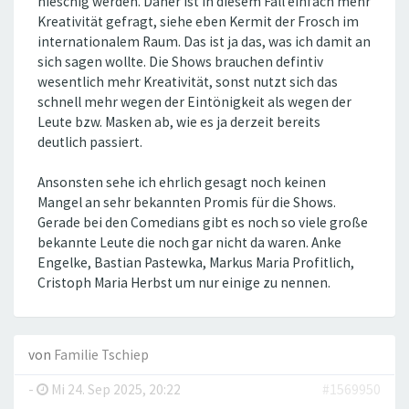
nieschig werden. Daher ist in diesem Fall einfach mehr
Kreativität gefragt, siehe eben Kermit der Frosch im
internationalem Raum. Das ist ja das, was ich damit an
sich sagen wollte. Die Shows brauchen defintiv
wesentlich mehr Kreativität, sonst nutzt sich das
schnell mehr wegen der Eintönigkeit als wegen der
Leute bzw. Masken ab, wie es ja derzeit bereits
deutlich passiert.
Ansonsten sehe ich ehrlich gesagt noch keinen
Mangel an sehr bekannten Promis für die Shows.
Gerade bei den Comedians gibt es noch so viele große
bekannte Leute die noch gar nicht da waren. Anke
Engelke, Bastian Pastewka, Markus Maria Profitlich,
Cristoph Maria Herbst um nur einige zu nennen.
von
Familie Tschiep
-
Mi 24. Sep 2025, 20:22
#1569950