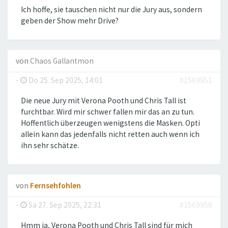
Ich hoffe, sie tauschen nicht nur die Jury aus, sondern
geben der Show mehr Drive?
von
Chaos Gallantmon
-
Do 25. Sep 2025, 14:01
#1569951
Die neue Jury mit Verona Pooth und Chris Tall ist
furchtbar. Wird mir schwer fallen mir das an zu tun.
Hoffentlich überzeugen wenigstens die Masken. Opti
allein kann das jedenfalls nicht retten auch wenn ich
ihn sehr schätze.
von
Fernsehfohlen
-
Sa 27. Sep 2025, 22:31
#1569958
Hmm ja, Verona Pooth und Chris Tall sind für mich