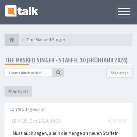
Navigati
versteck
The Masked Singer
THE MASKED SINGER - STAFFEL 10 (FRÜHJAHR 2024)
72 Beiträge
Antwort
von
Wolfsgesicht
-
Mi 25. Dez 2024, 14:39
#1568847
Muss auch sagen, allein die Menge an neuen Staffeln