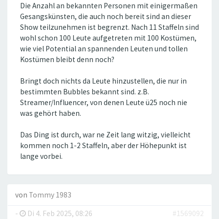
Die Anzahl an bekannten Personen mit einigermaßen
Gesangskünsten, die auch noch bereit sind an dieser
Show teilzunehmen ist begrenzt. Nach 11 Staffeln sind
wohl schon 100 Leute aufgetreten mit 100 Kostümen,
wie viel Potential an spannenden Leuten und tollen
Kostümen bleibt denn noch?
Bringt doch nichts da Leute hinzustellen, die nur in
bestimmten Bubbles bekannt sind. z.B.
Streamer/Influencer, von denen Leute ü25 noch nie
was gehört haben.
Das Ding ist durch, war ne Zeit lang witzig, vielleicht
kommen noch 1-2 Staffeln, aber der Höhepunkt ist
lange vorbei.
von
Tommy 1983
-
Di 4. Feb 2025, 08:26
#1569092