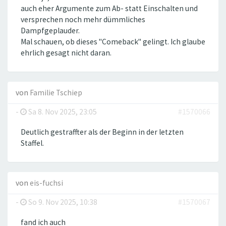
auch eher Argumente zum Ab- statt Einschalten und
versprechen noch mehr dümmliches
Dampfgeplauder.
Mal schauen, ob dieses "Comeback" gelingt. Ich glaube
ehrlich gesagt nicht daran.
von
Familie Tschiep
-
Sa 8. Nov 2025, 23:05
#1570066
Deutlich gestraffter als der Beginn in der letzten
Staffel.
von
eis-fuchsi
-
So 9. Nov 2025, 10:38
#1570067
fand ich auch