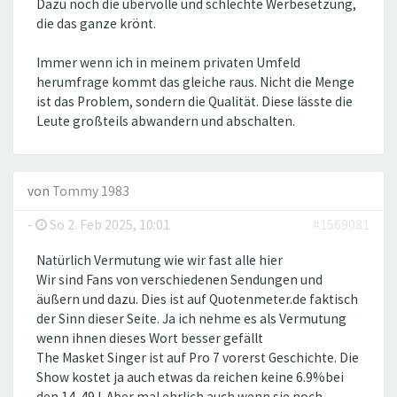
Dazu noch die übervolle und schlechte Werbesetzung,
die das ganze krönt.
Immer wenn ich in meinem privaten Umfeld
herumfrage kommt das gleiche raus. Nicht die Menge
ist das Problem, sondern die Qualität. Diese lässte die
Leute großteils abwandern und abschalten.
von
Tommy 1983
-
So 2. Feb 2025, 10:01
#1569081
Natürlich Vermutung wie wir fast alle hier
Wir sind Fans von verschiedenen Sendungen und
äußern und dazu. Dies ist auf Quotenmeter.de faktisch
der Sinn dieser Seite. Ja ich nehme es als Vermutung
wenn ihnen dieses Wort besser gefällt
The Masket Singer ist auf Pro 7 vorerst Geschichte. Die
Show kostet ja auch etwas da reichen keine 6.9%bei
den 14-49J. Aber mal ehrlich auch wenn sie noch