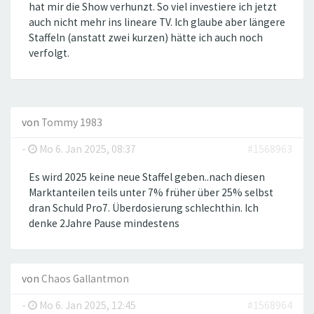
hat mir die Show verhunzt. So viel investiere ich jetzt
auch nicht mehr ins lineare TV. Ich glaube aber längere
Staffeln (anstatt zwei kurzen) hätte ich auch noch
verfolgt.
von
Tommy 1983
-
Mo 6. Jan 2025, 08:37
#1568963
Es wird 2025 keine neue Staffel geben..nach diesen
Marktanteilen teils unter 7% früher über 25% selbst
dran Schuld Pro7. Überdosierung schlechthin. Ich
denke 2Jahre Pause mindestens
von
Chaos Gallantmon
-
Mo 6. Jan 2025, 12:45
#1568964