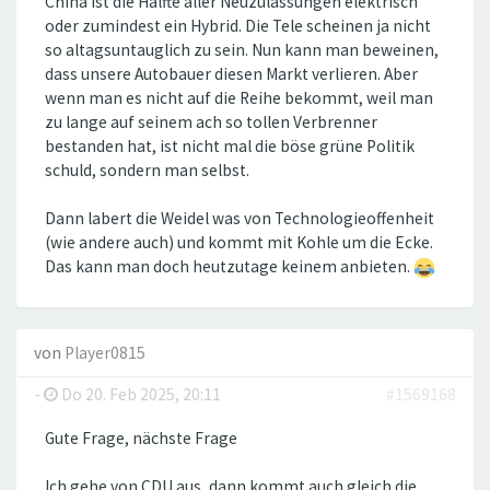
China ist die Hälfte aller Neuzulassungen elektrisch
oder zumindest ein Hybrid. Die Tele scheinen ja nicht
so altagsuntauglich zu sein. Nun kann man beweinen,
dass unsere Autobauer diesen Markt verlieren. Aber
wenn man es nicht auf die Reihe bekommt, weil man
zu lange auf seinem ach so tollen Verbrenner
bestanden hat, ist nicht mal die böse grüne Politik
schuld, sondern man selbst.
Dann labert die Weidel was von Technologieoffenheit
(wie andere auch) und kommt mit Kohle um die Ecke.
Das kann man doch heutzutage keinem anbieten.
von
Player0815
-
Do 20. Feb 2025, 20:11
#1569168
Gute Frage, nächste Frage
Ich gehe von CDU aus, dann kommt auch gleich die