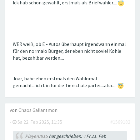
Ick hab schon gewählt, erstmals als Briefwähler....
..........................................................
WER weiß, ob E - Autos überhaupt irgendwann einmal
für den normalo Bürger, der eben nicht soviel Kohle
hat, bezahlbar werden....
Joar, habe eben erstmals den Wahlomat
gemacht....ich bin für die Tierschutzpartei....aha.....
von
Chaos Gallantmon
-
Sa 22. Feb 2025, 11:35
#1569182
Player0815
hat geschrieben:
↑
Fr 21. Feb