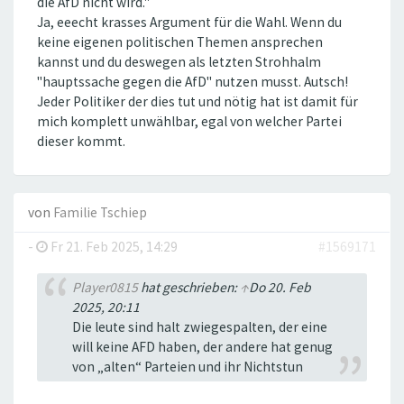
die AfD nicht wird."
Ja, eeecht krasses Argument für die Wahl. Wenn du
keine eigenen politischen Themen ansprechen
kannst und du deswegen als letzten Strohhalm
"hauptssache gegen die AfD" nutzen musst. Autsch!
Jeder Politiker der dies tut und nötig hat ist damit für
mich komplett unwählbar, egal von welcher Partei
dieser kommt.
von
Familie Tschiep
-
Fr 21. Feb 2025, 14:29
#1569171
Player0815
hat geschrieben:
↑
Do 20. Feb
2025, 20:11
Die leute sind halt zwiegespalten, der eine
will keine AFD haben, der andere hat genug
von „alten“ Parteien und ihr Nichtstun