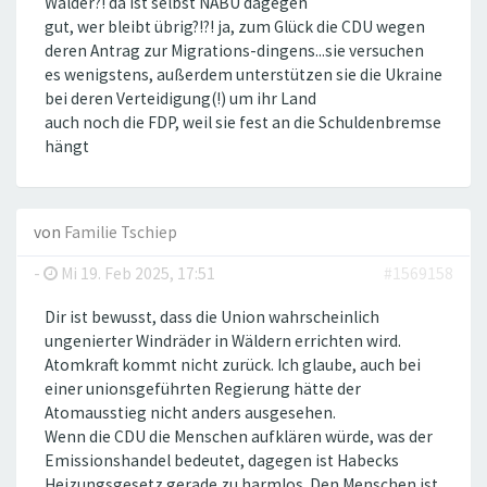
Wälder?! da ist selbst NABU dagegen
gut, wer bleibt übrig?!?! ja, zum Glück die CDU wegen
deren Antrag zur Migrations-dingens...sie versuchen
es wenigstens, außerdem unterstützen sie die Ukraine
bei deren Verteidigung(!) um ihr Land
auch noch die FDP, weil sie fest an die Schuldenbremse
hängt
von
Familie Tschiep
-
Mi 19. Feb 2025, 17:51
#1569158
Dir ist bewusst, dass die Union wahrscheinlich
ungenierter Windräder in Wäldern errichten wird.
Atomkraft kommt nicht zurück. Ich glaube, auch bei
einer unionsgeführten Regierung hätte der
Atomausstieg nicht anders ausgesehen.
Wenn die CDU die Menschen aufklären würde, was der
Emissionshandel bedeutet, dagegen ist Habecks
Heizungsgesetz gerade zu harmlos. Den Menschen ist