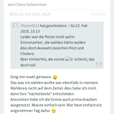
von
Chaos Gallantmon
-
So 23. Feb 2025, 18:29
#1569188
Player0815
hat geschrieben:
↑
So 23. Feb
2025, 15:13
Leider war die Partei nicht aufm
Stimmzettel , die wählen hätte wollen
Also doch Auswahl zwischen Pest und
Cholera
Aber immerhin, die sonne
scheint, das
doch toll
Ging mir exakt genauso.
Das was ich wählen wollte war ebenfalls in meinem
Wahlkreis nicht auf dem Zettel. Also habe ich mich
dann fürs "nächstbeste" entschieden.
Ansonsten habe ich die Sonne auch prima draußen
ausgenutzt. Musste einfach sein. War heut einfach ein
angenehmer Tag dafür.