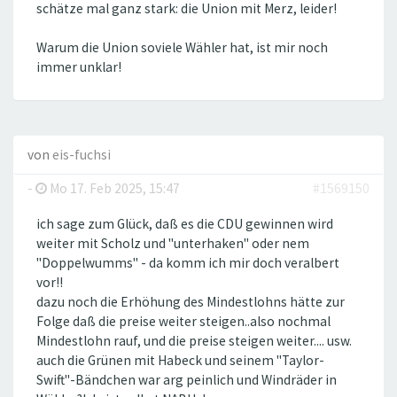
schätze mal ganz stark: die Union mit Merz, leider!
Warum die Union soviele Wähler hat, ist mir noch
immer unklar!
von
eis-fuchsi
-
Mo 17. Feb 2025, 15:47
#1569150
ich sage zum Glück, daß es die CDU gewinnen wird
weiter mit Scholz und "unterhaken" oder nem
"Doppelwumms" - da komm ich mir doch veralbert
vor!!
dazu noch die Erhöhung des Mindestlohns hätte zur
Folge daß die preise weiter steigen..also nochmal
Mindestlohn rauf, und die preise steigen weiter.... usw.
auch die Grünen mit Habeck und seinem "Taylor-
Swift"-Bändchen war arg peinlich und Windräder in