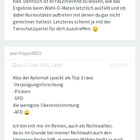
hält. Dennoch ist es faszinierend zu wissen, wie das
Ergebnis beim Wahl-O-Maten letztlich ausfällt und ob
dabei Kuriositäten auftreten mit denen du gar nicht
gerechnet hattest. Letzteres scheint ja mit der
Tierschutzpartei für dich zuzutreffen.
von
Player0815
-
Sa 22. Feb 2025, 14:08
#1569183
Also der Automat spuckt als Top 3 raus
-Verjüngungsforschung
-Piraten
-SPD
die wenigste Übereinstimmung
-AFD
Ich bin mit mir im Reinen, auch als Nichtwähler,
da es im Grunde bei meiner Nichtwahl auch den
kleineren Partei hilft, je weniger Wähler heißt ja auch