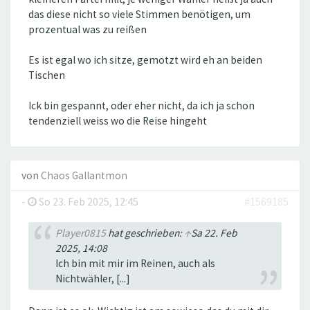
das diese nicht so viele Stimmen benötigen, um
prozentual was zu reißen
Es ist egal wo ich sitze, gemotzt wird eh an beiden
Tischen
Ick bin gespannt, oder eher nicht, da ich ja schon
tendenziell weiss wo die Reise hingeht
von
Chaos Gallantmon
-
So 23. Feb 2025, 12:45
#1569185
Player0815
hat geschrieben:
↑
Sa 22. Feb
2025, 14:08
Ich bin mit mir im Reinen, auch als
Nichtwähler, [...]