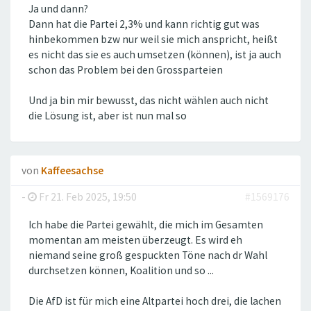
Ja und dann?
Dann hat die Partei 2,3% und kann richtig gut was
hinbekommen bzw nur weil sie mich anspricht, heißt
es nicht das sie es auch umsetzen (können), ist ja auch
schon das Problem bei den Grossparteien
Und ja bin mir bewusst, das nicht wählen auch nicht
die Lösung ist, aber ist nun mal so
von
Kaffeesachse
-
Fr 21. Feb 2025, 19:50
#1569176
Ich habe die Partei gewählt, die mich im Gesamten
momentan am meisten überzeugt. Es wird eh
niemand seine groß gespuckten Töne nach dr Wahl
durchsetzen können, Koalition und so ...
Die AfD ist für mich eine Altpartei hoch drei, die lachen