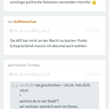
unnötige politische Debatten vermeiden möchte.
von
Kaffeesachse
-
Do 20. Feb 2025, 14:12
#1569163
Die AfD hat nicht an der Macht zu kosten. Punkt.
Entsprechend musste ich diesmal auch wählen.
von
Familie Tschiep
-
Do 20. Feb 2025, 15:24
#1569166
eis-fuchsi
hat geschrieben:
↑
Do 20. Feb 2025,
10:41
^
wohnst du in ner Stadt??
wir wohnen ziemlich weit im Osten,