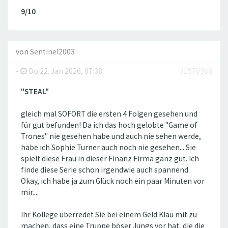
9/10
von
Sentinel2003
-
Do 22. Jan 2026, 07:38
#1570366
"STEAL"
gleich mal SOFORT die ersten 4 Folgen gesehen und
für gut befunden! Da ich das hoch gelobte "Game of
Trones" nie gesehen habe und auch nie sehen werde,
habe ich Sophie Turner auch noch nie gesehen....Sie
spielt diese Frau in dieser Finanz Firma ganz gut. Ich
finde diese Serie schon irgendwie auch spannend.
Okay, ich habe ja zum Glück noch ein paar Minuten vor
mir....
Ihr Kollege überredet Sie bei einem Geld Klau mit zu
machen, dass eine Truppe böser Jungs vor hat, die die