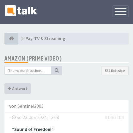
Navigati
versteck
Pay-TV & Streaming
AMAZON ( PRIME VIDEO )
531 Beiträge
Antwort
von
Sentinel2003
-
So 23. Jun 2024, 13:08
#1567704
"Sound of Freedom"