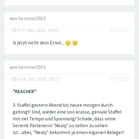
von
Sentinel2003
-
Fr 7. Mär 2025, 06:02
#1569236
Is jetzt nicht dein Ernst...
von
Sentinel2003
-
Sa 6. Dez 2025, 19:23
#1570153
"REACHER"
3. Staffel gestern Abend bis heute morgen durch
gebingt! Und, wieder eine soo krasse, geniale Staffel
mit viel Tempo und Spannung! Schade, dass seine
Serienb Partenerin "Nealy" so selten zu sehen
ist....aber, "Nealy" bekommt ja einen eigenen Ableger!