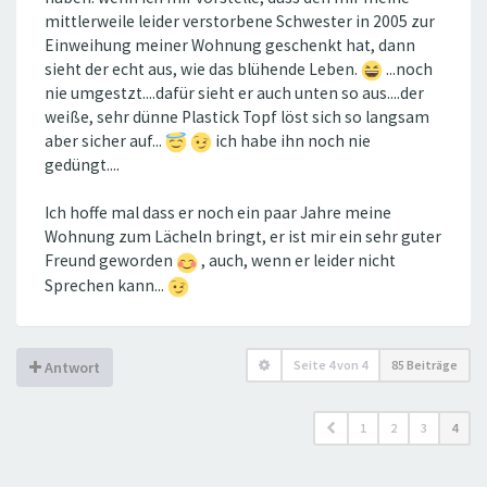
mittlerweile leider verstorbene Schwester in 2005 zur
Einweihung meiner Wohnung geschenkt hat, dann
sieht der echt aus, wie das blühende Leben.
...noch
nie umgestzt....dafür sieht er auch unten so aus....der
weiße, sehr dünne Plastick Topf löst sich so langsam
aber sicher auf...
ich habe ihn noch nie
gedüngt....
Ich hoffe mal dass er noch ein paar Jahre meine
Wohnung zum Lächeln bringt, er ist mir ein sehr guter
Freund geworden
, auch, wenn er leider nicht
Sprechen kann...
Seite
4
von
4
85 Beiträge
Antwort
1
2
3
4