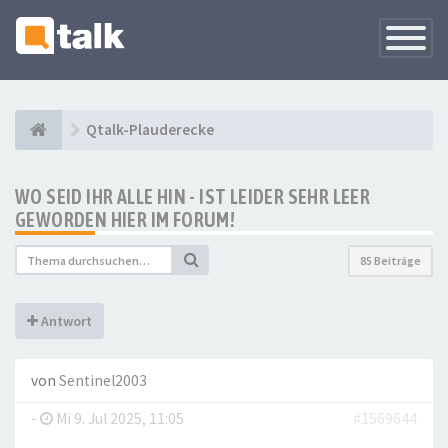
Navigati
versteck
Qtalk-Plauderecke
WO SEID IHR ALLE HIN - IST LEIDER SEHR LEER
GEWORDEN HIER IM FORUM!
85 Beiträge
Antwort
von
Sentinel2003
-
Mi 9. Jul 2025, 11:05
#1569644