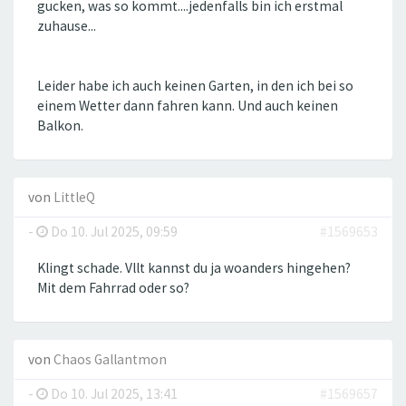
gucken, was so kommt....jedenfalls bin ich erstmal
zuhause...
Leider habe ich auch keinen Garten, in den ich bei so
einem Wetter dann fahren kann. Und auch keinen
Balkon.
von
LittleQ
-
Do 10. Jul 2025, 09:59
#1569653
Klingt schade. Vllt kannst du ja woanders hingehen?
Mit dem Fahrrad oder so?
von
Chaos Gallantmon
-
Do 10. Jul 2025, 13:41
#1569657