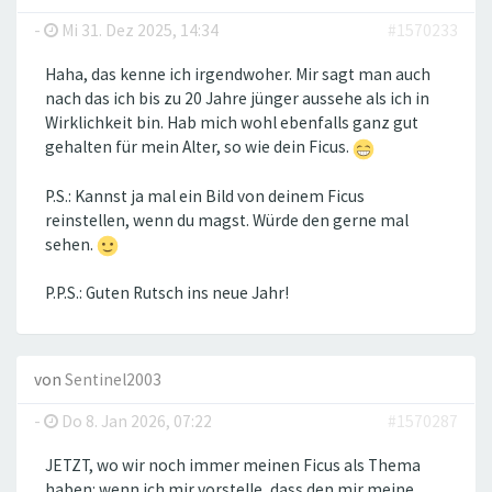
-
Mi 31. Dez 2025, 14:34
#1570233
Haha, das kenne ich irgendwoher. Mir sagt man auch
nach das ich bis zu 20 Jahre jünger aussehe als ich in
Wirklichkeit bin. Hab mich wohl ebenfalls ganz gut
gehalten für mein Alter, so wie dein Ficus.
P.S.: Kannst ja mal ein Bild von deinem Ficus
reinstellen, wenn du magst. Würde den gerne mal
sehen.
P.P.S.: Guten Rutsch ins neue Jahr!
von
Sentinel2003
-
Do 8. Jan 2026, 07:22
#1570287
JETZT, wo wir noch immer meinen Ficus als Thema
haben: wenn ich mir vorstelle, dass den mir meine