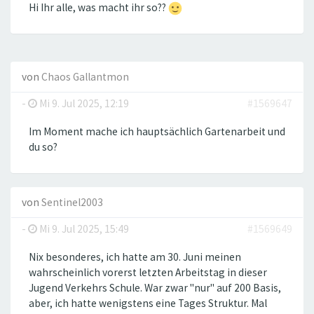
Hi Ihr alle, was macht ihr so??
von
Chaos Gallantmon
-
Mi 9. Jul 2025, 12:19
#1569647
Im Moment mache ich hauptsächlich Gartenarbeit und
du so?
von
Sentinel2003
-
Mi 9. Jul 2025, 15:49
#1569649
Nix besonderes, ich hatte am 30. Juni meinen
wahrscheinlich vorerst letzten Arbeitstag in dieser
Jugend Verkehrs Schule. War zwar "nur" auf 200 Basis,
aber, ich hatte wenigstens eine Tages Struktur. Mal