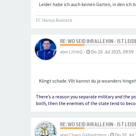
Leider habe ich auch keinen Garten, in den ich
FC Hansa Rostock
RE: WO SEID IHR ALLE HIN - IST LE
von
LittleQ
-
Do 10. Jul 2025, 09:59
Klingt schade. Vllt kannst du ja woanders hinge
There's a reason you separate military and the p
both, then the enemies of the state tend to bec
RE: WO SEID IHR ALLE HIN - IST LE
von
Chaos Gallantmon
-
Do 10. Jul 