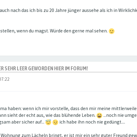
uch nach das ich bis zu 20 Jahre jünger aussehe als ich in Wirklich
einstellen, wenn du magst. Würde den gerne mal sehen.
IDER SEHR LEER GEWORDEN HIER IM FORUM!
07:22
a haben: wenn ich mir vorstelle, dass den mir meine mittlerweile 
n sieht der echt aus, wie das blühende Leben.
...noch nie umges
gsam aber sicher auf...
ich habe ihn noch nie gedüngt....
e Wohnung zum Lächeln bringt, er ist mir ein sehr guter Freund g