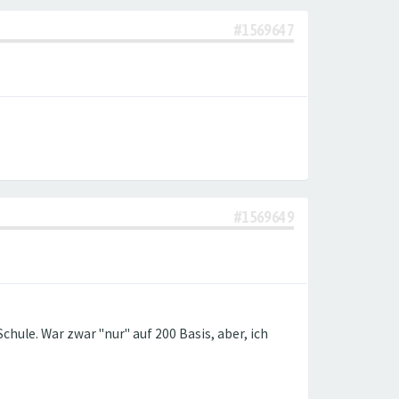
#1569647
#1569649
chule. War zwar "nur" auf 200 Basis, aber, ich