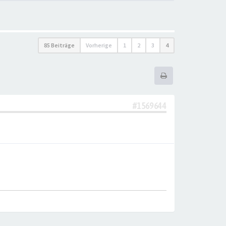
85 Beiträge
Vorherige
1
2
3
4
#1569644