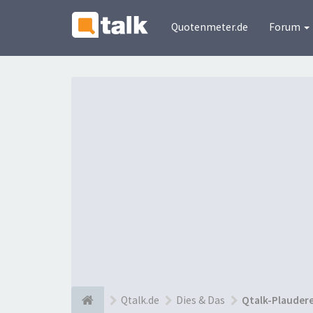
Quotenmeter.de
Forum
Qtalk.de
Dies & Das
Qtalk-Plauder