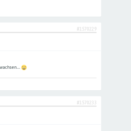
#1570229
ewachsen....
#1570233