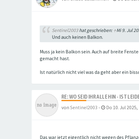
Sentinel2003
hat geschrieben:
↑
Mi 9. Jul 2
Und auch keinen Balkon.
Muss ja kein Balkon sein. Auch auf breite Fens
gemacht hast.
Ist natürlich nicht viel was da geht aber ein bi
RE: WO SEID IHR ALLE HIN - IST LE
von
Sentinel2003
-
Do 10. Jul 2025,
Das war jetzt eigentlich nicht wegen des Pfla