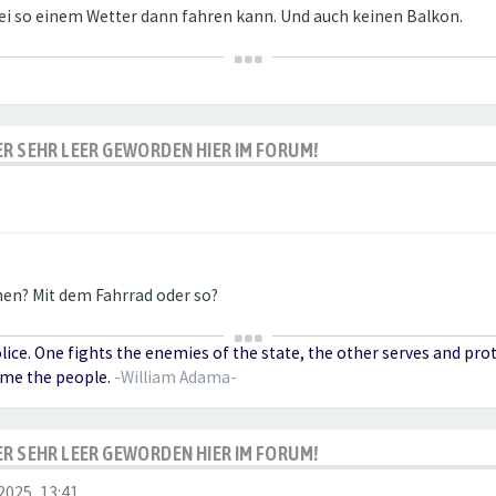
 bei so einem Wetter dann fahren kann. Und auch keinen Balkon.
IDER SEHR LEER GEWORDEN HIER IM FORUM!
hen? Mit dem Fahrrad oder so?
olice. One fights the enemies of the state, the other serves and pr
ome the people.
-William Adama-
IDER SEHR LEER GEWORDEN HIER IM FORUM!
2025, 13:41