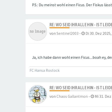
P.S.: Du meinst wohl einen Ficus. Der Fiskus läs
RE: WO SEID IHR ALLE HIN - IST LE
von
Sentinel2003
-
Di 30. Dez 2025,
Ja, ich habe dann wohl einen Ficus....boah ey, de
FC Hansa Rostock
RE: WO SEID IHR ALLE HIN - IST LE
von
Chaos Gallantmon
-
Mi 31. Dez