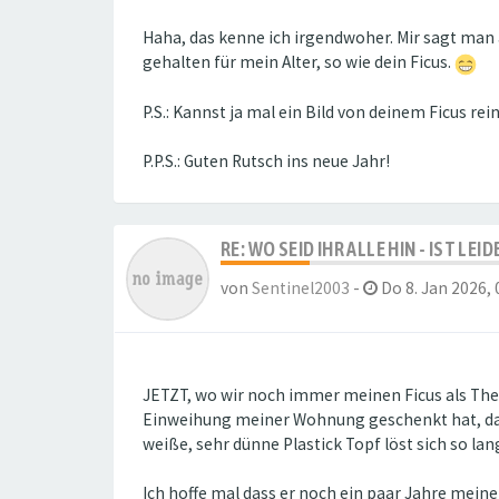
Haha, das kenne ich irgendwoher. Mir sagt man a
gehalten für mein Alter, so wie dein Ficus.
P.S.: Kannst ja mal ein Bild von deinem Ficus r
P.P.S.: Guten Rutsch ins neue Jahr!
RE: WO SEID IHR ALLE HIN - IST LE
von
Sentinel2003
-
Do 8. Jan 2026, 
JETZT, wo wir noch immer meinen Ficus als Them
Einweihung meiner Wohnung geschenkt hat, dan
weiße, sehr dünne Plastick Topf löst sich so lan
Ich hoffe mal dass er noch ein paar Jahre mein