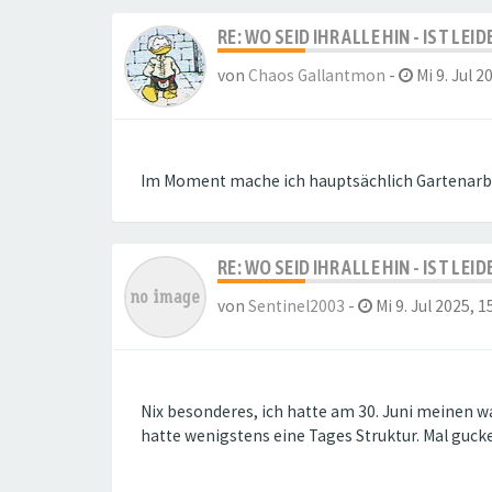
RE: WO SEID IHR ALLE HIN - IST LE
von
Chaos Gallantmon
-
Mi 9. Jul 2
Im Moment mache ich hauptsächlich Gartenarbe
RE: WO SEID IHR ALLE HIN - IST LE
von
Sentinel2003
-
Mi 9. Jul 2025, 1
Nix besonderes, ich hatte am 30. Juni meinen wa
hatte wenigstens eine Tages Struktur. Mal gucke