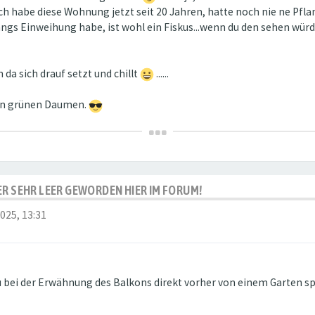
Ich habe diese Wohnung jetzt seit 20 Jahren, hatte noch nie ne Pfla
nhngs Einweihung habe, ist wohl ein Fiskus...wenn du den sehen wür
da sich drauf setzt und chillt
......
nen grünen Daumen.
IDER SEHR LEER GEWORDEN HIER IM FORUM!
2025, 13:31
 bei der Erwähnung des Balkons direkt vorher von einem Garten spr