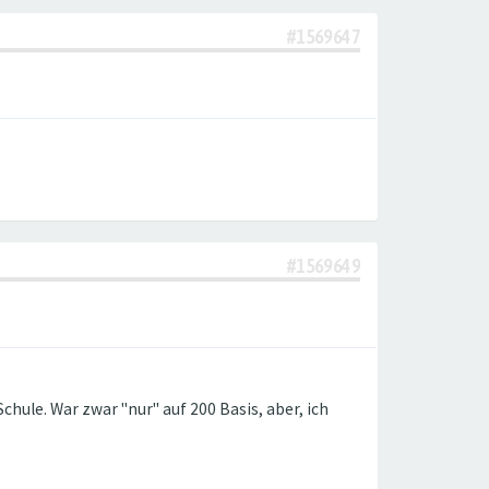
#1569647
#1569649
chule. War zwar "nur" auf 200 Basis, aber, ich