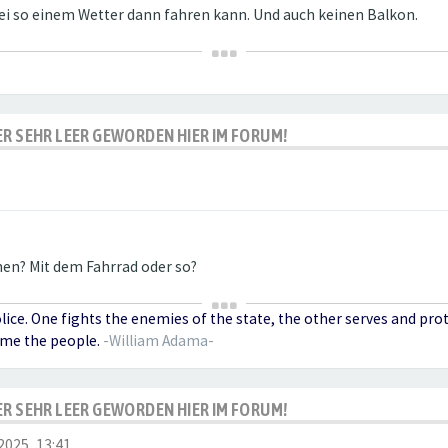
 bei so einem Wetter dann fahren kann. Und auch keinen Balkon.
IDER SEHR LEER GEWORDEN HIER IM FORUM!
hen? Mit dem Fahrrad oder so?
olice. One fights the enemies of the state, the other serves and pr
ome the people.
-William Adama-
IDER SEHR LEER GEWORDEN HIER IM FORUM!
2025, 13:41