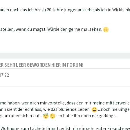
uch nach das ich bis zu 20 Jahre jünger aussehe als ich in Wirklich
einstellen, wenn du magst. Würde den gerne mal sehen.
IDER SEHR LEER GEWORDEN HIER IM FORUM!
07:22
a haben: wenn ich mir vorstelle, dass den mir meine mittlerweile 
n sieht der echt aus, wie das blühende Leben.
...noch nie umges
gsam aber sicher auf...
ich habe ihn noch nie gedüngt....
e Wohnung zum Lächeln bringt, er ist mir ein sehr guter Freund g