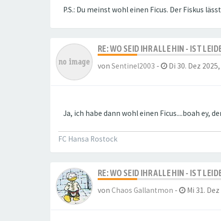
P.S.: Du meinst wohl einen Ficus. Der Fiskus läs
RE: WO SEID IHR ALLE HIN - IST LE
von
Sentinel2003
-
Di 30. Dez 2025,
Ja, ich habe dann wohl einen Ficus....boah ey, de
FC Hansa Rostock
RE: WO SEID IHR ALLE HIN - IST LE
von
Chaos Gallantmon
-
Mi 31. Dez