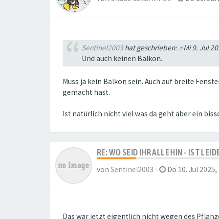
Sentinel2003
hat geschrieben:
↑
Mi 9. Jul 2
Und auch keinen Balkon.
Muss ja kein Balkon sein. Auch auf breite Fens
gemacht hast.
Ist natürlich nicht viel was da geht aber ein bi
RE: WO SEID IHR ALLE HIN - IST LE
von
Sentinel2003
-
Do 10. Jul 2025,
Das war jetzt eigentlich nicht wegen des Pfla