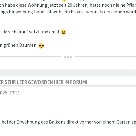
Ich habe diese Wohnung jetzt seit 20 Jahren, hatte noch nie ne Pfla
nhngs Einweihung habe, ist wohl ein Fiskus...wenn du den sehen wür
da sich drauf setzt und chillt
......
nen grünen Daumen.
IDER SEHR LEER GEWORDEN HIER IM FORUM!
2025, 13:31
 bei der Erwähnung des Balkons direkt vorher von einem Garten spr