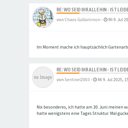
RE: WO SEID IHR ALLE HIN - IST LE
von
Chaos Gallantmon
-
Mi 9. Jul 2
Im Moment mache ich hauptsächlich Gartenarbe
RE: WO SEID IHR ALLE HIN - IST LE
von
Sentinel2003
-
Mi 9. Jul 2025, 1
Nix besonderes, ich hatte am 30. Juni meinen wa
hatte wenigstens eine Tages Struktur. Mal gucke