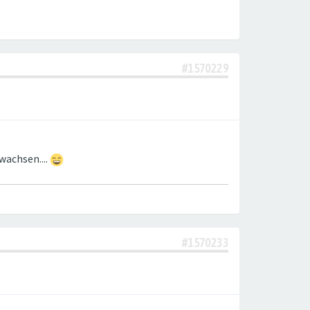
#1570229
ewachsen....
#1570233