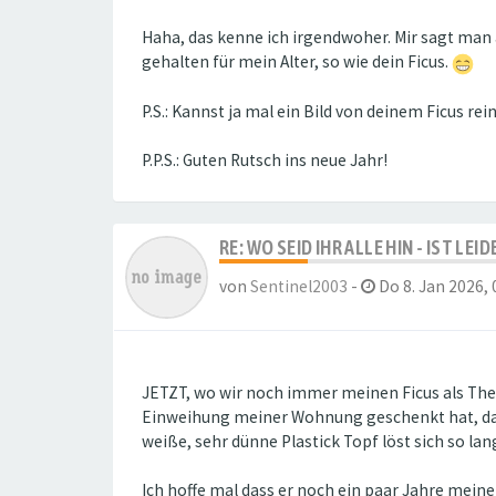
Haha, das kenne ich irgendwoher. Mir sagt man a
gehalten für mein Alter, so wie dein Ficus.
P.S.: Kannst ja mal ein Bild von deinem Ficus r
P.P.S.: Guten Rutsch ins neue Jahr!
RE: WO SEID IHR ALLE HIN - IST LE
von
Sentinel2003
-
Do 8. Jan 2026, 
JETZT, wo wir noch immer meinen Ficus als Them
Einweihung meiner Wohnung geschenkt hat, dan
weiße, sehr dünne Plastick Topf löst sich so lan
Ich hoffe mal dass er noch ein paar Jahre mein