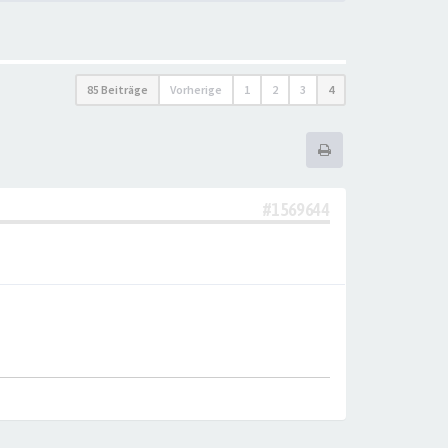
85 Beiträge
Vorherige
1
2
3
4
#1569644