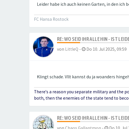
Leider habe ich auch keinen Garten, in den ich
FC Hansa Rostock
RE: WO SEID IHR ALLE HIN - IST LE
von
LittleQ
-
Do 10. Jul 2025, 09:59
Klingt schade. Vllt kannst du ja woanders hinge
There's a reason you separate military and the p
both, then the enemies of the state tend to bec
RE: WO SEID IHR ALLE HIN - IST LE
von
Chaos Gallantmon
-
Do 10. Jul 