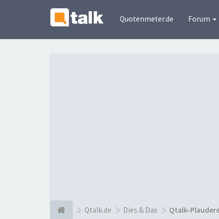
Quotenmeter.de
Forum
Qtalk.de
Dies & Das
Qtalk-Plauder