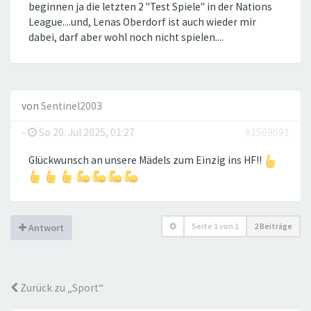
beginnen ja die letzten 2 "Test Spiele" in der Nations
League....und, Lenas Oberdorf ist auch wieder mir
dabei, darf aber wohl noch nicht spielen....
von
Sentinel2003
-
So 20. Jul 2025, 01:27
#1569691
Glückwunsch an unsere Mädels zum Einzig ins HF!!
Seite
1
von
1
2 Beiträge
Antwort
Zurück zu „Sport“