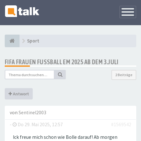
Navigati
versteck
Sport
FIFA FRAUEN FUSSBALL EM 2025 AB DEM 3.JULI
2 Beiträge
Antwort
von
Sentinel2003
-
Do 29. Mai 2025, 12:57
#1569542
Ick freue mich schon wie Bolle darauf! Ab morgen