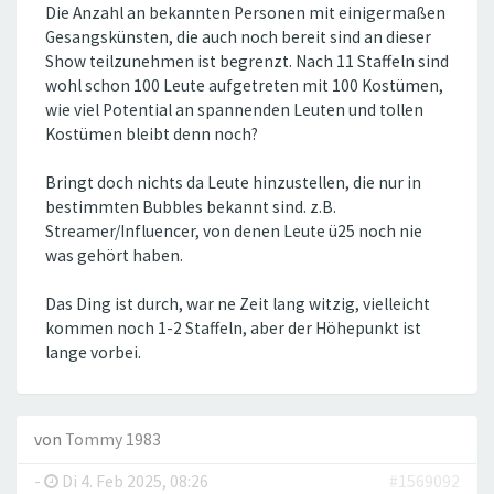
Die Anzahl an bekannten Personen mit einigermaßen
Gesangskünsten, die auch noch bereit sind an dieser
Show teilzunehmen ist begrenzt. Nach 11 Staffeln sind
wohl schon 100 Leute aufgetreten mit 100 Kostümen,
wie viel Potential an spannenden Leuten und tollen
Kostümen bleibt denn noch?
Bringt doch nichts da Leute hinzustellen, die nur in
bestimmten Bubbles bekannt sind. z.B.
Streamer/Influencer, von denen Leute ü25 noch nie
was gehört haben.
Das Ding ist durch, war ne Zeit lang witzig, vielleicht
kommen noch 1-2 Staffeln, aber der Höhepunkt ist
lange vorbei.
von
Tommy 1983
-
Di 4. Feb 2025, 08:26
#1569092