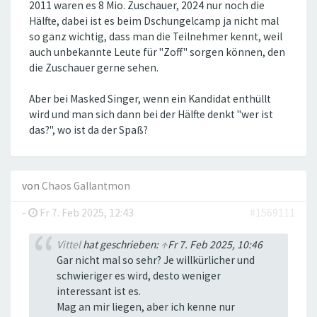
2011 waren es 8 Mio. Zuschauer, 2024 nur noch die
Hälfte, dabei ist es beim Dschungelcamp ja nicht mal
so ganz wichtig, dass man die Teilnehmer kennt, weil
auch unbekannte Leute für "Zoff" sorgen können, den
die Zuschauer gerne sehen.
Aber bei Masked Singer, wenn ein Kandidat enthüllt
wird und man sich dann bei der Hälfte denkt "wer ist
das?", wo ist da der Spaß?
von
Chaos Gallantmon
-
Fr 7. Feb 2025, 12:43
#1569111
Vittel
hat geschrieben:
↑
Fr 7. Feb 2025, 10:46
Gar nicht mal so sehr? Je willkürlicher und
schwieriger es wird, desto weniger
interessant ist es.
Mag an mir liegen, aber ich kenne nur