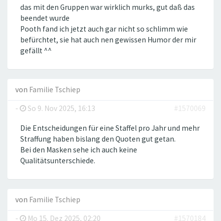
das mit den Gruppen war wirklich murks, gut daß das
beendet wurde
Pooth fand ich jetzt auch gar nicht so schlimm wie
befürchtet, sie hat auch nen gewissen Humor der mir
gefällt ^^
von
Familie Tschiep
-
So 9. Nov 2025, 16:13
#1570069
Die Entscheidungen für eine Staffel pro Jahr und mehr
Straffung haben bislang den Quoten gut getan.
Bei den Masken sehe ich auch keine
Qualitätsunterschiede.
von
Familie Tschiep
-
Mo 15. Dez 2025, 02:20
#1570184