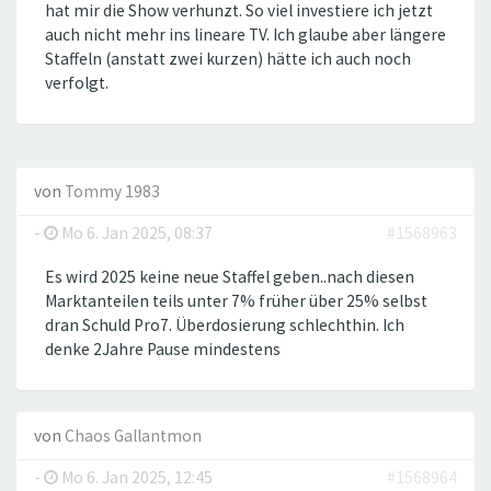
hat mir die Show verhunzt. So viel investiere ich jetzt
auch nicht mehr ins lineare TV. Ich glaube aber längere
Staffeln (anstatt zwei kurzen) hätte ich auch noch
verfolgt.
von
Tommy 1983
-
Mo 6. Jan 2025, 08:37
#1568963
Es wird 2025 keine neue Staffel geben..nach diesen
Marktanteilen teils unter 7% früher über 25% selbst
dran Schuld Pro7. Überdosierung schlechthin. Ich
denke 2Jahre Pause mindestens
von
Chaos Gallantmon
-
Mo 6. Jan 2025, 12:45
#1568964