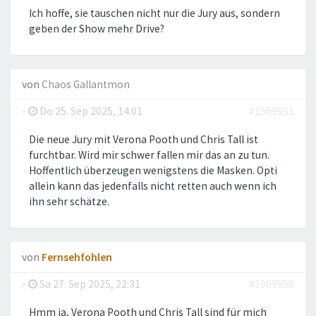
Ich hoffe, sie tauschen nicht nur die Jury aus, sondern
geben der Show mehr Drive?
von
Chaos Gallantmon
-
Do 25. Sep 2025, 14:01
#1569951
Die neue Jury mit Verona Pooth und Chris Tall ist
furchtbar. Wird mir schwer fallen mir das an zu tun.
Hoffentlich überzeugen wenigstens die Masken. Opti
allein kann das jedenfalls nicht retten auch wenn ich
ihn sehr schätze.
von
Fernsehfohlen
-
Sa 27. Sep 2025, 22:31
#1569958
Hmm ja, Verona Pooth und Chris Tall sind für mich