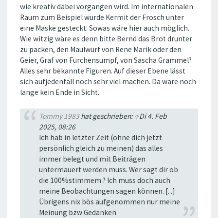
wie kreativ dabei vorgangen wird. Im internationalen
Raum zum Beispiel wurde Kermit der Frosch unter
eine Maske gesteckt. Sowas wäre hier auch möglich.
Wie witzig wäre es denn bitte Bernd das Brot drunter
zu packen, den Maulwurf von Rene Marik oder den
Geier, Graf von Furchensumpf, von Sascha Grammel?
Alles sehr bekannte Figuren. Auf dieser Ebene lässt
sich aufjedenfall noch sehr viel machen. Da wäre noch
lange kein Ende in Sicht.
Tommy 1983
hat geschrieben:
↑
Di 4. Feb
2025, 08:26
Ich hab in letzter Zeit (ohne dich jetzt
persönlich gleich zu meinen) das alles
immer belegt und mit Beiträgen
untermauert werden muss. Wer sagt dir ob
die 100%stimmem ? Ich muss doch auch
meine Beobachtungen sagen können. [...]
Übrigens nix bös aufgenommen nur meine
Meinung bzw Gedanken