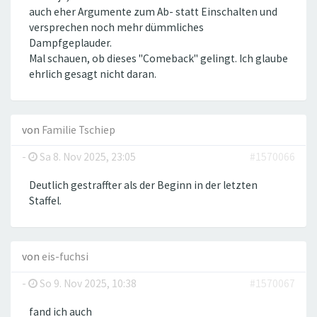
auch eher Argumente zum Ab- statt Einschalten und
versprechen noch mehr dümmliches
Dampfgeplauder.
Mal schauen, ob dieses "Comeback" gelingt. Ich glaube
ehrlich gesagt nicht daran.
von
Familie Tschiep
-
Sa 8. Nov 2025, 23:05
#1570066
Deutlich gestraffter als der Beginn in der letzten
Staffel.
von
eis-fuchsi
-
So 9. Nov 2025, 10:38
#1570067
fand ich auch