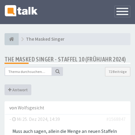
Navigati
versteck
The Masked Singer
THE MASKED SINGER - STAFFEL 10 (FRÜHJAHR 2024)
72 Beiträge
Antwort
von
Wolfsgesicht
-
Mi 25. Dez 2024, 14:39
#1568847
Muss auch sagen, allein die Menge an neuen Staffeln