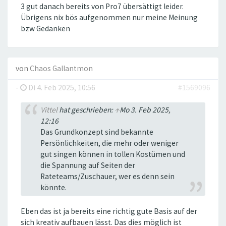
3 gut danach bereits von Pro7 übersättigt leider.
Übrigens nix bös aufgenommen nur meine Meinung
bzw Gedanken
von
Chaos Gallantmon
-
Di 4. Feb 2025, 10:56
#1569096
Vittel
hat geschrieben:
↑
Mo 3. Feb 2025,
12:16
Das Grundkonzept sind bekannte
Persönlichkeiten, die mehr oder weniger
gut singen können in tollen Kostümen und
die Spannung auf Seiten der
Rateteams/Zuschauer, wer es denn sein
könnte.
Eben das ist ja bereits eine richtig gute Basis auf der
sich kreativ aufbauen lässt. Das dies möglich ist