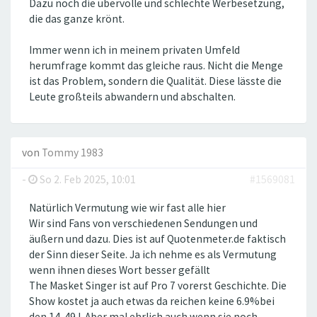
Dazu noch die übervolle und schlechte Werbesetzung,
die das ganze krönt.
Immer wenn ich in meinem privaten Umfeld
herumfrage kommt das gleiche raus. Nicht die Menge
ist das Problem, sondern die Qualität. Diese lässte die
Leute großteils abwandern und abschalten.
von
Tommy 1983
-
So 2. Feb 2025, 10:01
#1569081
Natürlich Vermutung wie wir fast alle hier
Wir sind Fans von verschiedenen Sendungen und
äußern und dazu. Dies ist auf Quotenmeter.de faktisch
der Sinn dieser Seite. Ja ich nehme es als Vermutung
wenn ihnen dieses Wort besser gefällt
The Masket Singer ist auf Pro 7 vorerst Geschichte. Die
Show kostet ja auch etwas da reichen keine 6.9%bei
den 14-49J. Aber mal ehrlich auch wenn sie noch