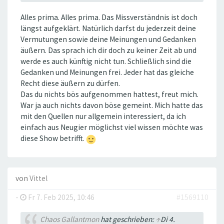
Alles prima. Alles prima. Das Missverständnis ist doch
längst aufgeklärt. Natürlich darfst du jederzeit deine
Vermutungen sowie deine Meinungen und Gedanken
äußern. Das sprach ich dir doch zu keiner Zeit ab und
werde es auch künftig nicht tun. Schließlich sind die
Gedanken und Meinungen frei. Jeder hat das gleiche
Recht diese äußern zu dürfen.
Das du nichts bös aufgenommen hattest, freut mich.
War ja auch nichts davon böse gemeint. Mich hatte das
mit den Quellen nur allgemein interessiert, da ich
einfach aus Neugier möglichst viel wissen möchte was
diese Show betrifft.
von
Vittel
-
Fr 7. Feb 2025, 10:46
#1569110
Chaos Gallantmon
hat geschrieben:
↑
Di 4.