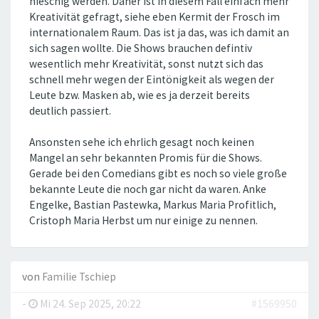
nieschig werden. Daher ist in diesem Fall einfach mehr
Kreativität gefragt, siehe eben Kermit der Frosch im
internationalem Raum. Das ist ja das, was ich damit an
sich sagen wollte. Die Shows brauchen defintiv
wesentlich mehr Kreativität, sonst nutzt sich das
schnell mehr wegen der Eintönigkeit als wegen der
Leute bzw. Masken ab, wie es ja derzeit bereits
deutlich passiert.
Ansonsten sehe ich ehrlich gesagt noch keinen
Mangel an sehr bekannten Promis für die Shows.
Gerade bei den Comedians gibt es noch so viele große
bekannte Leute die noch gar nicht da waren. Anke
Engelke, Bastian Pastewka, Markus Maria Profitlich,
Cristoph Maria Herbst um nur einige zu nennen.
von
Familie Tschiep
-
Mi 24. Sep 2025, 20:22
#1569950