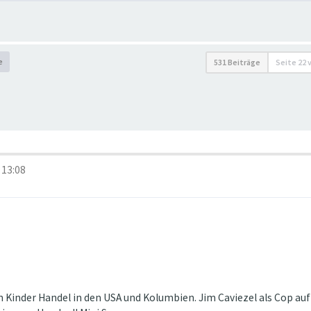
e
531 Beiträge
Seite
22
 13:08
n Kinder Handel in den USA und Kolumbien. Jim Caviezel als Cop au