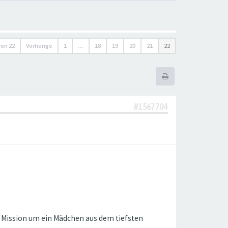
von
22
Vorherige
1
…
18
19
20
21
22
#1567704
f Mission um ein Mädchen aus dem tiefsten