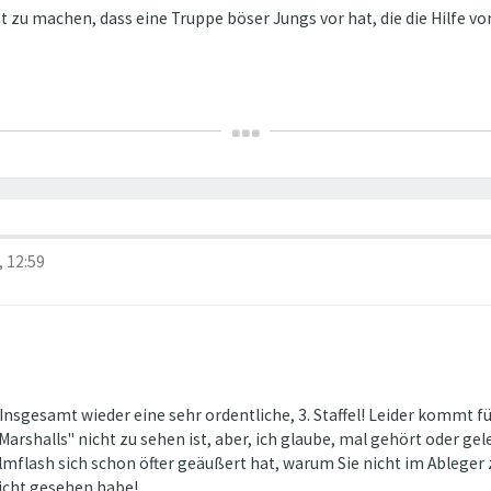
it zu machen, dass eine Truppe böser Jungs vor hat, die die Hilfe v
, 12:59
Insgesamt wieder eine sehr ordentliche, 3. Staffel! Leider kommt für
Marshalls" nicht zu sehen ist, aber, ich glaube, mal gehört oder gel
flash sich schon öfter geäußert hat, warum Sie nicht im Ableger zu 
 nicht gesehen habe!