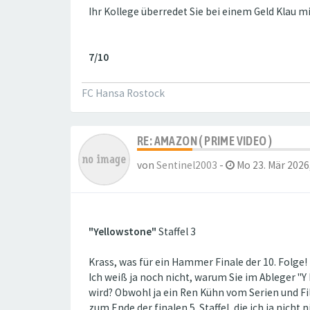
Ihr Kollege überredet Sie bei einem Geld Klau m
7/10
FC Hansa Rostock
RE: AMAZON ( PRIME VIDEO )
von
Sentinel2003
-
Mo 23. Mär 2026
"Yellowstone"
Staffel 3
Krass, was für ein Hammer Finale der 10. Folge! 
Ich weiß ja noch nicht, warum Sie im Ableger "Y 
wird? Obwohl ja ein Ren Kühn vom Serien und Film
zum Ende der finalen 5. Staffel, die ich ja nicht