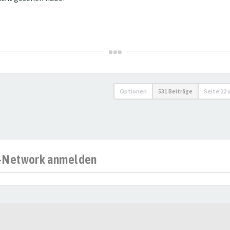
Optionen
531 Beiträge
Seite
22
al-Network anmelden