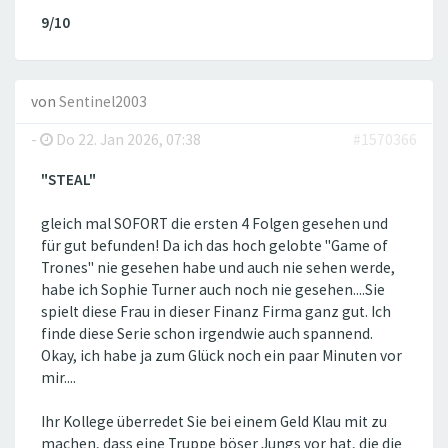
9/10
von
Sentinel2003
-
Do 22. Jan 2026, 07:38
#1570366
"STEAL"
gleich mal SOFORT die ersten 4 Folgen gesehen und
für gut befunden! Da ich das hoch gelobte "Game of
Trones" nie gesehen habe und auch nie sehen werde,
habe ich Sophie Turner auch noch nie gesehen....Sie
spielt diese Frau in dieser Finanz Firma ganz gut. Ich
finde diese Serie schon irgendwie auch spannend.
Okay, ich habe ja zum Glück noch ein paar Minuten vor
mir....
Ihr Kollege überredet Sie bei einem Geld Klau mit zu
machen, dass eine Truppe böser Jungs vor hat, die die