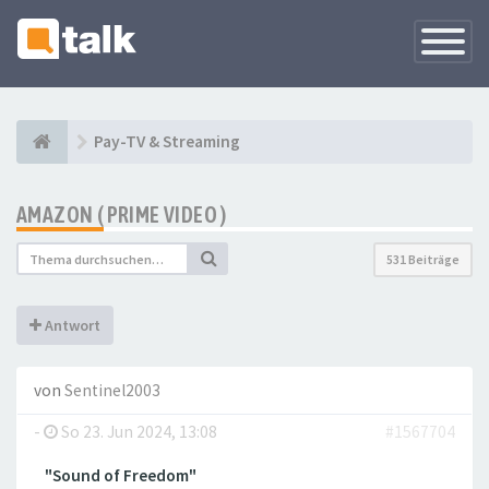
Navigati
versteck
Pay-TV & Streaming
AMAZON ( PRIME VIDEO )
531 Beiträge
Antwort
von
Sentinel2003
-
So 23. Jun 2024, 13:08
#1567704
"Sound of Freedom"