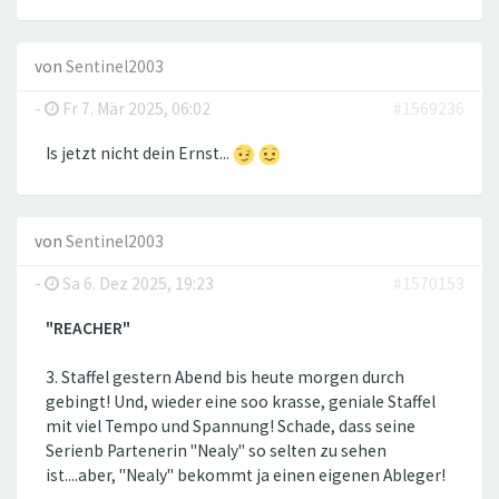
von
Sentinel2003
-
Fr 7. Mär 2025, 06:02
#1569236
Is jetzt nicht dein Ernst...
von
Sentinel2003
-
Sa 6. Dez 2025, 19:23
#1570153
"REACHER"
3. Staffel gestern Abend bis heute morgen durch
gebingt! Und, wieder eine soo krasse, geniale Staffel
mit viel Tempo und Spannung! Schade, dass seine
Serienb Partenerin "Nealy" so selten zu sehen
ist....aber, "Nealy" bekommt ja einen eigenen Ableger!