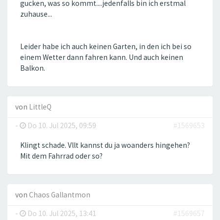
gucken, was so kommt....jedenfalls bin ich erstmal
zuhause...
Leider habe ich auch keinen Garten, in den ich bei so
einem Wetter dann fahren kann. Und auch keinen
Balkon.
von
LittleQ
-
Do 10. Jul 2025, 09:59
#1569653
Klingt schade. Vllt kannst du ja woanders hingehen?
Mit dem Fahrrad oder so?
von
Chaos Gallantmon
-
Do 10. Jul 2025, 13:41
#1569657