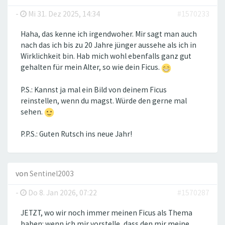
-
Mi 31. Dez 2025, 14:34
#1570233
Haha, das kenne ich irgendwoher. Mir sagt man auch
nach das ich bis zu 20 Jahre jünger aussehe als ich in
Wirklichkeit bin. Hab mich wohl ebenfalls ganz gut
gehalten für mein Alter, so wie dein Ficus.
P.S.: Kannst ja mal ein Bild von deinem Ficus
reinstellen, wenn du magst. Würde den gerne mal
sehen.
P.P.S.: Guten Rutsch ins neue Jahr!
von
Sentinel2003
-
Do 8. Jan 2026, 07:22
#1570287
JETZT, wo wir noch immer meinen Ficus als Thema
haben: wenn ich mir vorstelle, dass den mir meine