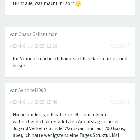
Hi Ihr alle, was macht ihr so??
von
Chaos Gallantmon
-
Mi 9. Jul 2025, 12:19
#1569647
Im Moment mache ich hauptsächlich Gartenarbeit und
du so?
von
Sentinel2003
-
Mi 9. Jul 2025, 15:49
#1569649
Nix besonderes, ich hatte am 30. Juni meinen
wahrscheinlich vorerst letzten Arbeitstag in dieser
Jugend Verkehrs Schule. War zwar "nur" auf 200 Basis,
aber, ich hatte wenigstens eine Tages Struktur. Mal