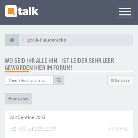
Navigati
versteck
Qtalk-Plauderecke
WO SEID IHR ALLE HIN - IST LEIDER SEHR LEER
GEWORDEN HIER IM FORUM!
85 Beiträge
Antwort
von
Sentinel2003
-
Mi 9. Jul 2025, 11:05
#1569644