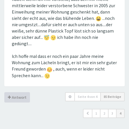
mittlerweile leider verstorbene Schwester in 2005 zur
Einweihung meiner Wohnung geschenkt hat, dann
sieht der echt aus, wie das blühende Leben.
...noch
nie umgestzt....dafür sieht er auch unten so aus....der
weiße, sehr dünne Plastick Topf löst sich so langsam
aber sicher auf...
ich habe ihn noch nie
gedüngt....
Ich hoffe mal dass er noch ein paar Jahre meine
Wohnung zum Lächeln bringt, er ist mir ein sehr guter
Freund geworden
, auch, wenn er leider nicht
Sprechen kann...
Seite
4
von
4
85 Beiträge
Antwort
1
2
3
4