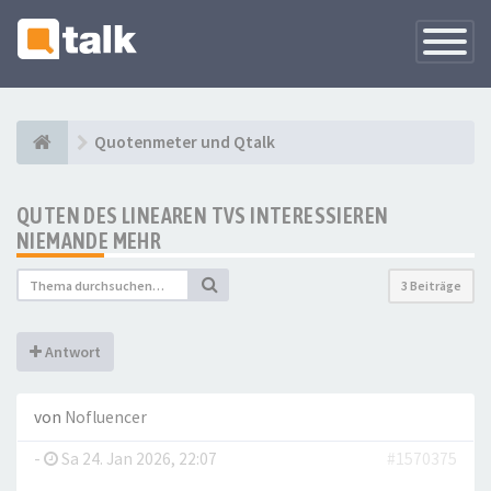
Navigati
versteck
Quotenmeter und Qtalk
QUTEN DES LINEAREN TVS INTERESSIEREN
NIEMANDE MEHR
3 Beiträge
Antwort
von
Nofluencer
-
Sa 24. Jan 2026, 22:07
#1570375