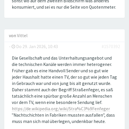
sonst wo auf dem zweiten Bildschirm was anderes
konsumiert, und sei es nur die Seite von Quotenmeter.
von
Vittel
-
Do 29. Jan 2026, 10:43
#1570392
Die Gesellschaft und das Unterhaltungsangebot und
die technischen Kanäle werden immer heterogener.
Früher gab es eine Handvoll Sender und so gut wie
jeder Haushalt hatte einen TV, der so gut wie jeden Tag
in Gebrauch war und von jung bis alt genutzt wurde.
Daher stammt auch der Begriff Straßenfeger, es saß
tatsächlich eine spürbar große Anzahl an Menschen
vor dem TV, wenn eine besondere Sendung lief.
https://de.wikipedia.org/wiki/Stra%C3%9Fenfeger
"Nachtschichten in Fabriken mussten ausfallen", dass
muss man sich mal überlegen, undenkbar heute.