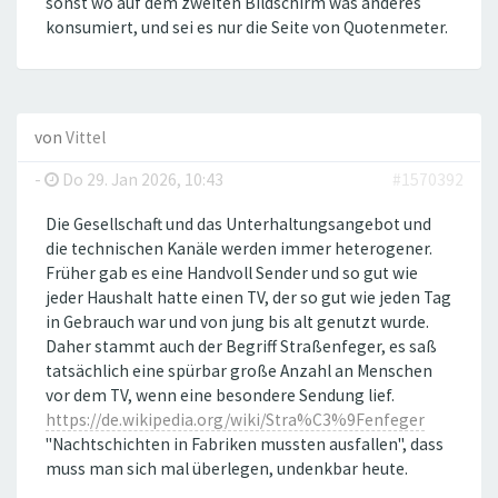
sonst wo auf dem zweiten Bildschirm was anderes
konsumiert, und sei es nur die Seite von Quotenmeter.
von
Vittel
-
Do 29. Jan 2026, 10:43
#1570392
Die Gesellschaft und das Unterhaltungsangebot und
die technischen Kanäle werden immer heterogener.
Früher gab es eine Handvoll Sender und so gut wie
jeder Haushalt hatte einen TV, der so gut wie jeden Tag
in Gebrauch war und von jung bis alt genutzt wurde.
Daher stammt auch der Begriff Straßenfeger, es saß
tatsächlich eine spürbar große Anzahl an Menschen
vor dem TV, wenn eine besondere Sendung lief.
https://de.wikipedia.org/wiki/Stra%C3%9Fenfeger
"Nachtschichten in Fabriken mussten ausfallen", dass
muss man sich mal überlegen, undenkbar heute.