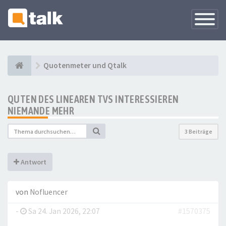
Navigati
versteck
Quotenmeter und Qtalk
QUTEN DES LINEAREN TVS INTERESSIEREN
NIEMANDE MEHR
3 Beiträge
Antwort
von
Nofluencer
-
Sa 24. Jan 2026, 22:07
#1570375