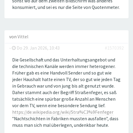
sonst wo auf dem zweiten Bildschirm was anderes
konsumiert, und sei es nur die Seite von Quotenmeter.
von
Vittel
-
Do 29. Jan 2026, 10:43
#1570392
Die Gesellschaft und das Unterhaltungsangebot und
die technischen Kanäle werden immer heterogener.
Früher gab es eine Handvoll Sender und so gut wie
jeder Haushalt hatte einen TV, der so gut wie jeden Tag
in Gebrauch war und von jung bis alt genutzt wurde.
Daher stammt auch der Begriff Straßenfeger, es saß
tatsächlich eine spürbar große Anzahl an Menschen
vor dem TV, wenn eine besondere Sendung lief.
https://de.wikipedia.org/wiki/Stra%C3%9Fenfeger
"Nachtschichten in Fabriken mussten ausfallen", dass
muss man sich mal überlegen, undenkbar heute.