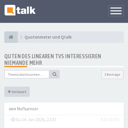
Navigati
versteck
Quotenmeter und Qtalk
QUTEN DES LINEAREN TVS INTERESSIEREN
NIEMANDE MEHR
3 Beiträge
Antwort
von
Nofluencer
-
Sa 24. Jan 2026, 22:07
#1570375