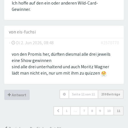
Ich hoffe auf den ein oder anderen Wild-Card-
Gewinner.
von
eis-fuchsi
-
Di 2. Jun 2026, 08:48
#1570770
von den Promis her, dürften diesmal alle drei jeweils
eine Show gewinnen
sind alle drei unterhaltend und auch Moritz Wagner
lädt man nicht ein, nur um mit ihm zu quizzen
Seite
11
von
11
259 Beiträge
Antwort
1
…
7
8
9
10
11