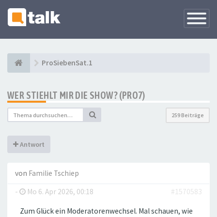
Navigati
versteck
ProSiebenSat.1
WER STIEHLT MIR DIE SHOW? (PRO7)
259 Beiträge
Antwort
von
Familie Tschiep
-
Mo 6. Apr 2026, 00:18
#1570583
Zum Glück ein Moderatorenwechsel. Mal schauen, wie