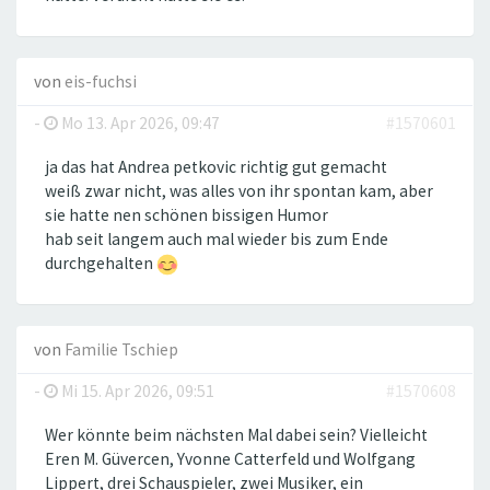
von
eis-fuchsi
-
Mo 13. Apr 2026, 09:47
#1570601
ja das hat Andrea petkovic richtig gut gemacht
weiß zwar nicht, was alles von ihr spontan kam, aber
sie hatte nen schönen bissigen Humor
hab seit langem auch mal wieder bis zum Ende
durchgehalten
von
Familie Tschiep
-
Mi 15. Apr 2026, 09:51
#1570608
Wer könnte beim nächsten Mal dabei sein? Vielleicht
Eren M. Güvercen, Yvonne Catterfeld und Wolfgang
Lippert, drei Schauspieler, zwei Musiker, ein