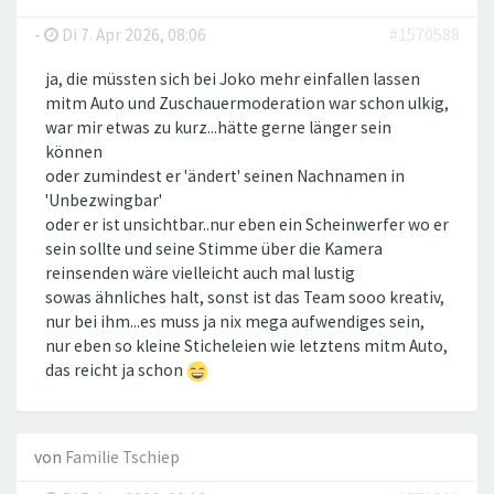
-
Di 7. Apr 2026, 08:06
#1570588
ja, die müssten sich bei Joko mehr einfallen lassen
mitm Auto und Zuschauermoderation war schon ulkig,
war mir etwas zu kurz...hätte gerne länger sein
können
oder zumindest er 'ändert' seinen Nachnamen in
'Unbezwingbar'
oder er ist unsichtbar..nur eben ein Scheinwerfer wo er
sein sollte und seine Stimme über die Kamera
reinsenden wäre vielleicht auch mal lustig
sowas ähnliches halt, sonst ist das Team sooo kreativ,
nur bei ihm...es muss ja nix mega aufwendiges sein,
nur eben so kleine Sticheleien wie letztens mitm Auto,
das reicht ja schon
von
Familie Tschiep