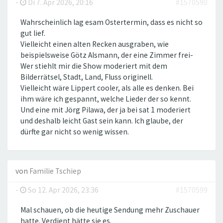
-
Di 7. Apr 2026, 20:16
#1570590
Wahrscheinlich lag esam Ostertermin, dass es nicht so
gut lief.
Vielleicht einen alten Recken ausgraben, wie
beispielsweise Götz Alsmann, der eine Zimmer frei-
Wer stiehlt mir die Show moderiert mit dem
Bilderrätsel, Stadt, Land, Fluss originell.
Vielleicht wäre Lippert cooler, als alle es denken. Bei
ihm wäre ich gespannt, welche Lieder der so kennt.
Und eine mit Jörg Pilawa, der ja bei sat 1 moderiert
und deshalb leicht Gast sein kann. Ich glaube, der
dürfte gar nicht so wenig wissen.
von
Familie Tschiep
-
So 12. Apr 2026, 23:36
#1570599
Mal schauen, ob die heutige Sendung mehr Zuschauer
hatte. Verdient hätte sie es.