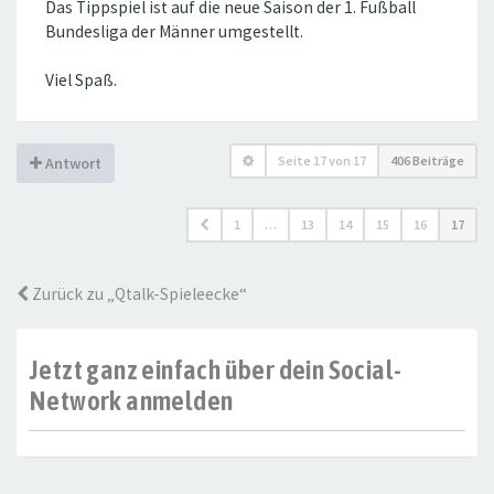
Das Tippspiel ist auf die neue Saison der 1. Fußball
Bundesliga der Männer umgestellt.
Viel Spaß.
Seite
17
von
17
406 Beiträge
Antwort
1
…
13
14
15
16
17
Zurück zu „Qtalk-Spieleecke“
Jetzt ganz einfach über dein Social-
Network anmelden