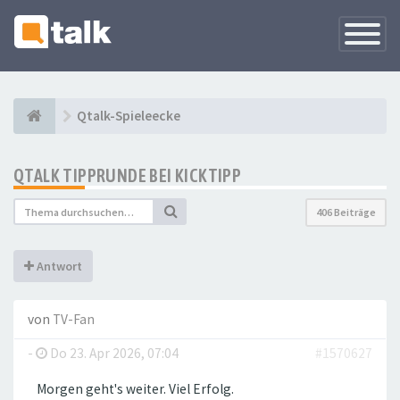
Navigati
versteck
Qtalk-Spieleecke
QTALK TIPPRUNDE BEI KICKTIPP
406 Beiträge
Antwort
von
TV-Fan
-
Do 23. Apr 2026, 07:04
#1570627
Morgen geht's weiter. Viel Erfolg.