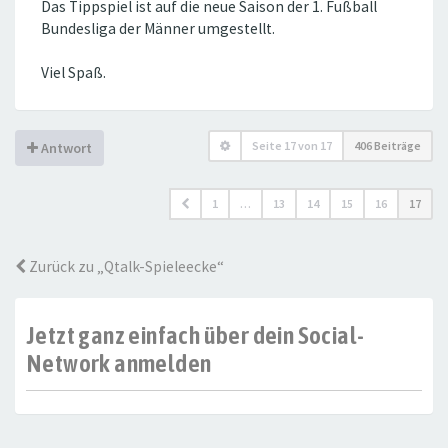
Das Tippspiel ist auf die neue Saison der 1. Fußball
Bundesliga der Männer umgestellt.
Viel Spaß.
Seite
17
von
17
406 Beiträge
Antwort
1
…
13
14
15
16
17
Zurück zu „Qtalk-Spieleecke“
Jetzt ganz einfach über dein Social-
Network anmelden