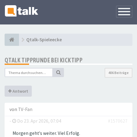
Navigati
versteck
Qtalk-Spieleecke
QTALK TIPPRUNDE BEI KICKTIPP
406 Beiträge
Antwort
von
TV-Fan
-
Do 23. Apr 2026, 07:04
#1570627
Morgen geht's weiter. Viel Erfolg.