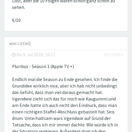
Lost, aber die 10 Folgen waren schon ganz schön zu
sehen.
6/10
von
LittleQ
-
Do 9. Jul 2026, 16:17
#1570863
Pluribus - Season 1 (Apple TV +)
Endlich mal die Season zu Ende gesehen. Ich finde die
Grundidee wirklich nice, aber ich hab nicht unbedingt
das Gefühl, dass man viel daraus gemacht hat.
Irgendwie zieht sich das für mich wie Kaugummi und
am Ende hatte ich auch nicht den Eindruck, dass man
einen richtigen Staffel-Abschluss gebastelt hat. Seis
drum. Unterhaltsam wars irgendwie auf Grund der
Tatsache, dass ich mir immer dachte: Wie würde ich in
der Situation reagieren. Außerdem mag ich den