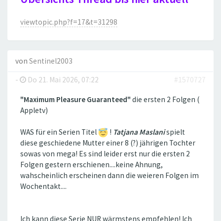
viewtopic.php?f=17&t=31298
von
Sentinel2003
-
Do 21. Mai 2026, 07:22
#1570727
"Maximum Pleasure Guaranteed"
die ersten 2 Folgen (
Appletv)
WAS für ein Serien Titel
!
Tatjana Maslani
spielt
diese geschiedene Mutter einer 8 (?) jährigen Tochter
sowas von mega! Es sind leider erst nur die ersten 2
Folgen gestern erschienen....keine Ahnung,
wahscheinlich erscheinen dann die weieren Folgen im
Wochentakt....
Ich kann diese Serie NUR wärmstens empfehlen! Ich