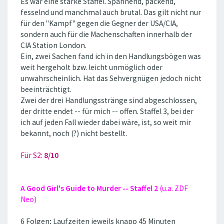
Es war eine starke Staffel. Spannend, packend,
fesselnd und manchmal auch brutal. Das gilt nicht nur
für den ''Kampf'' gegen die Gegner der USA/CIA,
sondern auch für die Machenschaften innerhalb der
CIA Station London.
Ein, zwei Sachen fand ich in den Handlungsbögen was
weit hergeholt bzw. leicht unmöglich oder
unwahrscheinlich. Hat das Sehvergnügen jedoch nicht
beeinträchtigt.
Zwei der drei Handlungsstränge sind abgeschlossen,
der dritte endet -- für mich -- offen. Staffel 3, bei der
ich auf jeden Fall wieder dabei wäre, ist, so weit mir
bekannt, noch (?) nicht bestellt.
Für S2:
8/10
A Good Girl's Guide to Murder -- Staffel 2
(u.a. ZDF
Neo)
6 Folgen; Laufzeiten jeweils knapp 45 Minuten