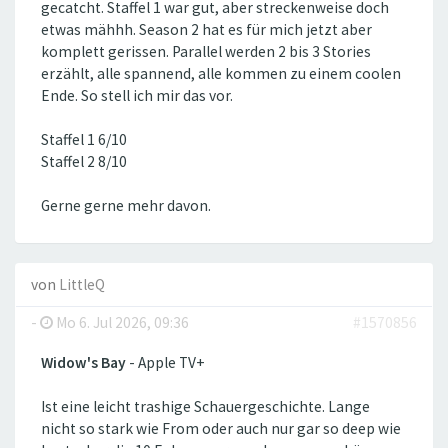
gecatcht. Staffel 1 war gut, aber streckenweise doch
etwas mähhh. Season 2 hat es für mich jetzt aber
komplett gerissen. Parallel werden 2 bis 3 Stories
erzählt, alle spannend, alle kommen zu einem coolen
Ende. So stell ich mir das vor.
Staffel 1 6/10
Staffel 2 8/10
Gerne gerne mehr davon.
von
LittleQ
-
Mo 6. Jul 2026, 09:36
#1570856
Widow's Bay
- Apple TV+
Ist eine leicht trashige Schauergeschichte. Lange
nicht so stark wie From oder auch nur gar so deep wie