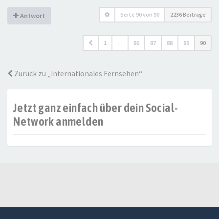
Seite
90
von
90
2236 Beiträge
Antwort
1
…
86
87
88
89
90
Zurück zu „Internationales Fernsehen“
Jetzt ganz einfach über dein Social-
Network anmelden