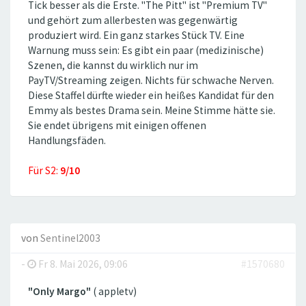
Tick besser als die Erste. ''The Pitt'' ist ''Premium TV''
und gehört zum allerbesten was gegenwärtig
produziert wird. Ein ganz starkes Stück TV. Eine
Warnung muss sein: Es gibt ein paar (medizinische)
Szenen, die kannst du wirklich nur im
PayTV/Streaming zeigen. Nichts für schwache Nerven.
Diese Staffel dürfte wieder ein heißes Kandidat für den
Emmy als bestes Drama sein. Meine Stimme hätte sie.
Sie endet übrigens mit einigen offenen
Handlungsfäden.
Für S2:
9/10
von
Sentinel2003
-
Fr 8. Mai 2026, 09:06
#1570680
"Only Margo"
( appletv)