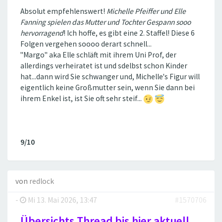
Absolut empfehlenswert!
Michelle Pfeiffer und Elle
Fanning spielen das Mutter und Tochter Gespann sooo
hervorragend
! Ich hoffe, es gibt eine 2. Staffel! Diese 6
Folgen vergehen soooo derart schnell...
"Margo" aka Elle schläft mit ihrem Uni Prof, der
allerdings verheiratet ist und sdelbst schon Kinder
hat...dann wird Sie schwanger und, Michelle's Figur will
eigentlich keine Großmutter sein, wenn Sie dann bei
ihrem Enkel ist, ist Sie oft sehr steif...
9/10
von
redlock
-
Mi 13. Mai 2026, 13:47
#1570706
Übersichts Thread bis hier aktuell