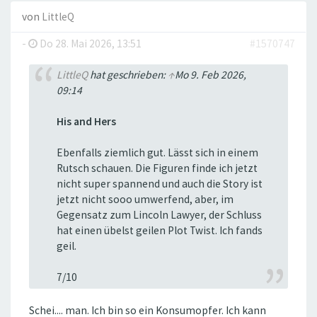
von
LittleQ
-
Do 28. Mai 2026, 13:51
#1570747
LittleQ
hat geschrieben:
↑
Mo 9. Feb 2026,
09:14
His and Hers
Ebenfalls ziemlich gut. Lässt sich in einem
Rutsch schauen. Die Figuren finde ich jetzt
nicht super spannend und auch die Story ist
jetzt nicht sooo umwerfend, aber, im
Gegensatz zum Lincoln Lawyer, der Schluss
hat einen übelst geilen Plot Twist. Ich fands
geil.
7/10
Schei.... man. Ich bin so ein Konsumopfer. Ich kann