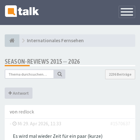
Navigati
versteck
Internationales Fernsehen
SEASON-REVIEWS 2015 -- 2026
2236 Beiträge
Antwort
von
redlock
-
Mi 29. Apr 2026, 11:33
#1570637
Es wird mal wieder Zeit für ein paar (kurze)