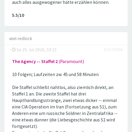
auch alles ausgewogener hätte erzählen können.
5.5/10
von
redlock
-
Sa 25. Jul 2026, 19:21
#1570900
The Agency -- Staffel 2
(Paramount)
10 Folgen; Laufzeiten zw. 45 und 58 Minuten
Die Staffel schließt nahtlos, also ziemlich direkt, an
Staffel 1 an. Die zweite Staffel hat drei
Haupthandlungsstränge, zwei etwas dicker -- einmal
eine CIA Operation im Iran (Fortsetzung aus S1), zum
Anderen eine um russische Söldner in Zentralafrika --
eine etwas dünner (die Liebesgeschichte aus S1 wird
fortgesetzt).