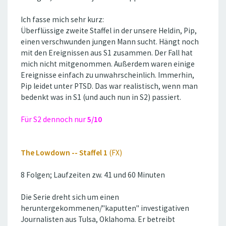
Ich fasse mich sehr kurz:
Überflüssige zweite Staffel in der unsere Heldin, Pip,
einen verschwunden jungen Mann sucht. Hängt noch
mit den Ereignissen aus S1 zusammen. Der Fall hat
mich nicht mitgenommen. Außerdem waren einige
Ereignisse einfach zu unwahrscheinlich. Immerhin,
Pip leidet unter PTSD. Das war realistisch, wenn man
bedenkt was in S1 (und auch nun in S2) passiert.
Für S2 dennoch nur
5/10
The Lowdown -- Staffel 1
(FX)
8 Folgen; Laufzeiten zw. 41 und 60 Minuten
Die Serie dreht sich um einen
heruntergekommenen/''kaputten'' investigativen
Journalisten aus Tulsa, Oklahoma. Er betreibt