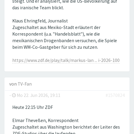
steigt. Und er analysiert, wie die US-Bevölkerung auf
das iranische Team blickt.
Klaus Ehringfeld, Journalist
Zugeschaltet aus Mexiko-Stadt erläutert der
Korrespondent (u.a. "Handelsblatt"), wie die
mexikanischen Drogenbanden versuchen, die Spiele
beim WM-Co-Gastgeber für sich zu nutzen.
https://www.zdf.de/play/talk/markus-lan ... i-2026-100
von
TV-Fan
-
Mo 22. Jun 2026, 19:11
#1570824
Heute 22:15 Uhr ZDF
Elmar Theveßen, Korrespondent
Zugeschaltet aus Washington berichtet der Leiter des
ZDF-Studios über die laufenden