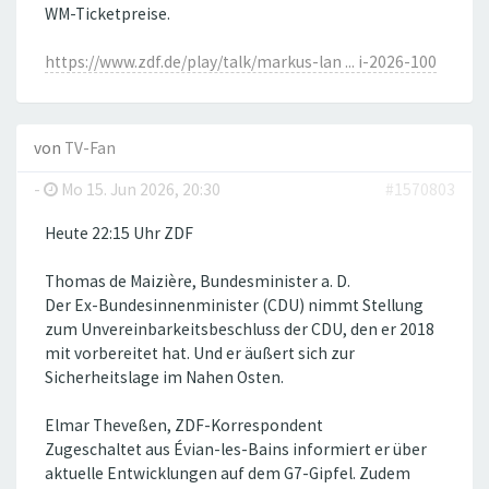
WM-Ticketpreise.
https://www.zdf.de/play/talk/markus-lan ... i-2026-100
von
TV-Fan
-
Mo 15. Jun 2026, 20:30
#1570803
Heute 22:15 Uhr ZDF
Thomas de Maizière, Bundesminister a. D.
Der Ex-Bundesinnenminister (CDU) nimmt Stellung
zum Unvereinbarkeitsbeschluss der CDU, den er 2018
mit vorbereitet hat. Und er äußert sich zur
Sicherheitslage im Nahen Osten.
Elmar Theveßen, ZDF-Korrespondent
Zugeschaltet aus Évian-les-Bains informiert er über
aktuelle Entwicklungen auf dem G7-Gipfel. Zudem