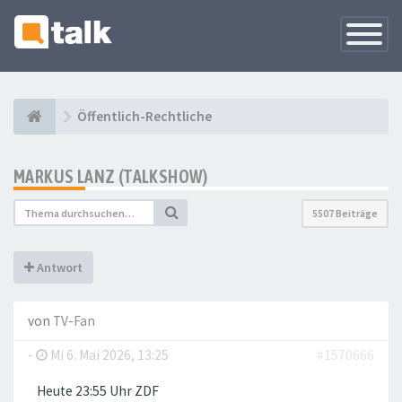
Navigati
versteck
Öffentlich-Rechtliche
MARKUS LANZ (TALKSHOW)
5507 Beiträge
Antwort
von
TV-Fan
-
Mi 6. Mai 2026, 13:25
#1570666
Heute 23:55 Uhr ZDF