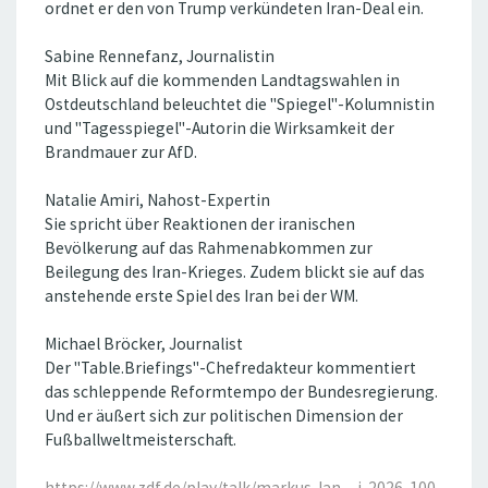
ordnet er den von Trump verkündeten Iran-Deal ein.
Sabine Rennefanz, Journalistin
Mit Blick auf die kommenden Landtagswahlen in
Ostdeutschland beleuchtet die "Spiegel"-Kolumnistin
und "Tagesspiegel"-Autorin die Wirksamkeit der
Brandmauer zur AfD.
Natalie Amiri, Nahost-Expertin
Sie spricht über Reaktionen der iranischen
Bevölkerung auf das Rahmenabkommen zur
Beilegung des Iran-Krieges. Zudem blickt sie auf das
anstehende erste Spiel des Iran bei der WM.
Michael Bröcker, Journalist
Der "Table.Briefings"-Chefredakteur kommentiert
das schleppende Reformtempo der Bundesregierung.
Und er äußert sich zur politischen Dimension der
Fußballweltmeisterschaft.
https://www.zdf.de/play/talk/markus-lan ... i-2026-100