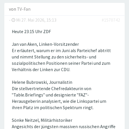
von
TV-Fan
-
Mi 27. Mai 2026, 15:13
#1570742
Heute 23:15 Uhr ZDF
Jan van Aken, Linken-Vorsitzender
Er erläutert, warum er im Juni als Parteichef abtritt
und nimmt Stellung zu den sicherheits- und
sozialpolitischen Positionen seiner Partei und zum
Verhältnis der Linken zur CDU.
Helene Bubrowski, Journalistin
Die stellvertretende Chefredakteurin von
"Table.Briefings" und designierte "FAZ"-
Herausgeberin analysiert, wie die Linkspartei um
ihren Platz im politischen Spektrum ringt.
Sönke Neitzel, Militärhistoriker
Angesichts der jüngsten massiven russischen Angriffe