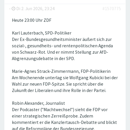
-
Di 2. Jun 2026, 23:24
#1570775
Heute 23:00 Uhr ZDF
Karl Lauterbach, SPD-Politiker
Der Ex-Bundesgesundheitsminister äußert sich zur
sozial-, gesundheits- und rentenpolitischen Agenda
von Schwarz-Rot. Und er nimmt Stellung zur AfD-
Abgrenzungsdebatte in der SPD.
Marie-Agnes Strack-Zimmermann, FDP-Politikerin
Am Wochenende unterlag sie Wolfgang Kubicki bei der
Wahl zur neuen FDP-Spitze. Sie spricht über die
Zukunft der Liberalen und ihre Rolle in der Partei.
Robin Alexander, Journalist
Der Podcaster ("Machtwechsel") sieht die FDP vor
einer strategischen Zerreißprobe. Zudem
kommentiert er die Kanzlertausch-Debatte und blickt
auf die Reformpläne der Bundesregierung.