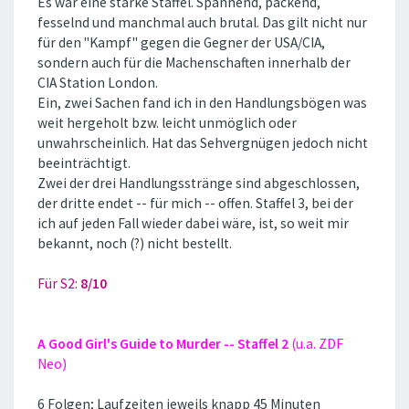
Es war eine starke Staffel. Spannend, packend,
fesselnd und manchmal auch brutal. Das gilt nicht nur
für den ''Kampf'' gegen die Gegner der USA/CIA,
sondern auch für die Machenschaften innerhalb der
CIA Station London.
Ein, zwei Sachen fand ich in den Handlungsbögen was
weit hergeholt bzw. leicht unmöglich oder
unwahrscheinlich. Hat das Sehvergnügen jedoch nicht
beeinträchtigt.
Zwei der drei Handlungsstränge sind abgeschlossen,
der dritte endet -- für mich -- offen. Staffel 3, bei der
ich auf jeden Fall wieder dabei wäre, ist, so weit mir
bekannt, noch (?) nicht bestellt.
Für S2:
8/10
A Good Girl's Guide to Murder -- Staffel 2
(u.a. ZDF
Neo)
6 Folgen; Laufzeiten jeweils knapp 45 Minuten