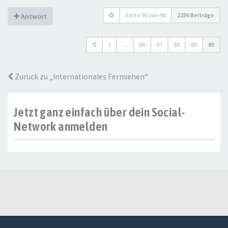
Seite
90
von
90
2236 Beiträge
Antwort
1
…
86
87
88
89
90
Zurück zu „Internationales Fernsehen“
Jetzt ganz einfach über dein Social-
Network anmelden