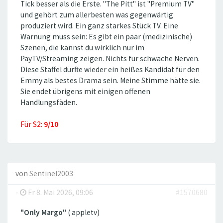
Tick besser als die Erste. ''The Pitt'' ist ''Premium TV''
und gehört zum allerbesten was gegenwärtig
produziert wird. Ein ganz starkes Stück TV. Eine
Warnung muss sein: Es gibt ein paar (medizinische)
Szenen, die kannst du wirklich nur im
PayTV/Streaming zeigen. Nichts für schwache Nerven.
Diese Staffel dürfte wieder ein heißes Kandidat für den
Emmy als bestes Drama sein. Meine Stimme hätte sie.
Sie endet übrigens mit einigen offenen
Handlungsfäden.
Für S2:
9/10
von
Sentinel2003
-
Fr 8. Mai 2026, 09:06
#1570680
"Only Margo"
( appletv)