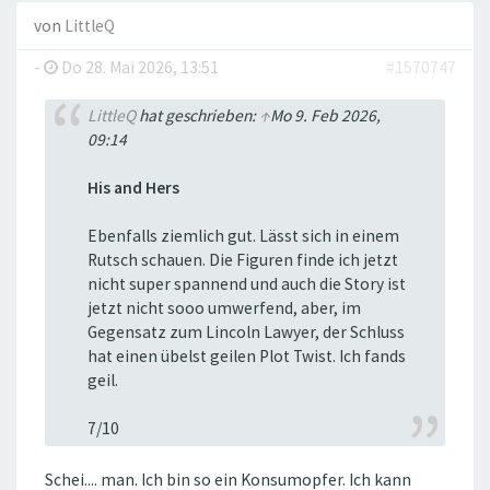
von
LittleQ
-
Do 28. Mai 2026, 13:51
#1570747
LittleQ
hat geschrieben:
↑
Mo 9. Feb 2026,
09:14
His and Hers
Ebenfalls ziemlich gut. Lässt sich in einem
Rutsch schauen. Die Figuren finde ich jetzt
nicht super spannend und auch die Story ist
jetzt nicht sooo umwerfend, aber, im
Gegensatz zum Lincoln Lawyer, der Schluss
hat einen übelst geilen Plot Twist. Ich fands
geil.
7/10
Schei.... man. Ich bin so ein Konsumopfer. Ich kann