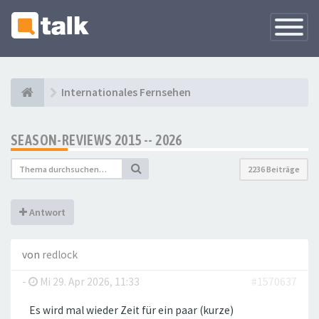
Navigati
versteck
Internationales Fernsehen
SEASON-REVIEWS 2015 -- 2026
2236 Beiträge
Antwort
von
redlock
-
Mi 29. Apr 2026, 11:33
#1570637
Es wird mal wieder Zeit für ein paar (kurze)