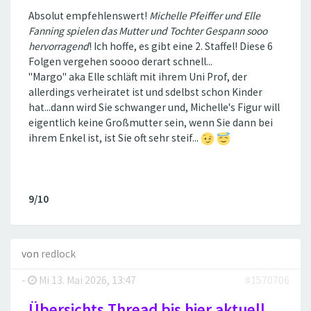
Absolut empfehlenswert!
Michelle Pfeiffer und Elle
Fanning spielen das Mutter und Tochter Gespann sooo
hervorragend
! Ich hoffe, es gibt eine 2. Staffel! Diese 6
Folgen vergehen soooo derart schnell...
"Margo" aka Elle schläft mit ihrem Uni Prof, der
allerdings verheiratet ist und sdelbst schon Kinder
hat...dann wird Sie schwanger und, Michelle's Figur will
eigentlich keine Großmutter sein, wenn Sie dann bei
ihrem Enkel ist, ist Sie oft sehr steif...
9/10
von
redlock
-
Mi 13. Mai 2026, 13:47
#1570706
Übersichts Thread bis hier aktuell