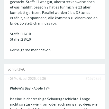
gecatcht. Staffel 1 war gut, aber streckenweise doch
etwas mähhh. Season 2 hat es für mich jetzt aber
komplett gerissen. Parallel werden 2 bis 3 Stories
erzählt, alle spannend, alle kommen zu einem coolen
Ende. So stell ich mir das vor.
Staffel 1 6/10
Staffel 2 8/10
Gerne gerne mehr davon.
von
LittleQ
-
Mo 6. Jul 2026, 09:36
#1570856
Widow's Bay
- Apple TV+
Ist eine leicht trashige Schauergeschichte. Lange
nicht so stark wie From oder auch nur gar so deep wie