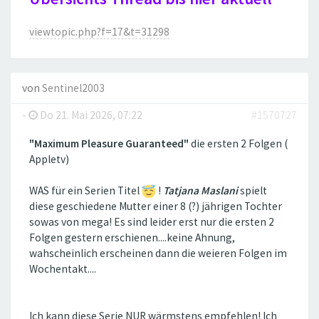
viewtopic.php?f=17&t=31298
von
Sentinel2003
-
Do 21. Mai 2026, 07:22
#1570727
"Maximum Pleasure Guaranteed"
die ersten 2 Folgen (
Appletv)
WAS für ein Serien Titel
!
Tatjana Maslani
spielt
diese geschiedene Mutter einer 8 (?) jährigen Tochter
sowas von mega! Es sind leider erst nur die ersten 2
Folgen gestern erschienen....keine Ahnung,
wahscheinlich erscheinen dann die weieren Folgen im
Wochentakt....
Ich kann diese Serie NUR wärmstens empfehlen! Ich