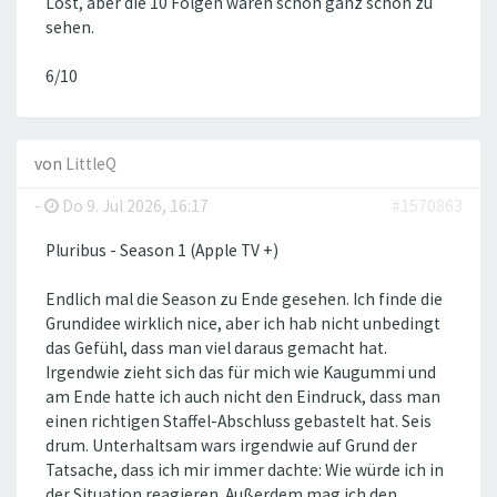
Lost, aber die 10 Folgen waren schon ganz schön zu
sehen.
6/10
von
LittleQ
-
Do 9. Jul 2026, 16:17
#1570863
Pluribus - Season 1 (Apple TV +)
Endlich mal die Season zu Ende gesehen. Ich finde die
Grundidee wirklich nice, aber ich hab nicht unbedingt
das Gefühl, dass man viel daraus gemacht hat.
Irgendwie zieht sich das für mich wie Kaugummi und
am Ende hatte ich auch nicht den Eindruck, dass man
einen richtigen Staffel-Abschluss gebastelt hat. Seis
drum. Unterhaltsam wars irgendwie auf Grund der
Tatsache, dass ich mir immer dachte: Wie würde ich in
der Situation reagieren. Außerdem mag ich den