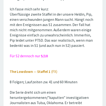
Ich fasse mich sehr kurz:
Überflüssige zweite Staffel in der unsere Heldin, Pip,
einen verschwunden jungen Mann sucht. Hängt noch
mit den Ereignissen aus S1 zusammen. Der Fall hat
mich nicht mitgenommen. Außerdem waren einige
Ereignisse einfach zu unwahrscheinlich. Immerhin,
Pip leidet unter PTSD. Das war realistisch, wenn man
bedenkt was in S1 (und auch nun in S2) passiert.
Für S2 dennoch nur
5/10
The Lowdown -- Staffel 1
(FX)
8 Folgen; Laufzeiten zw. 41 und 60 Minuten
Die Serie dreht sich um einen
heruntergekommenen/''kaputten'' investigativen
Journalisten aus Tulsa, Oklahoma. Er betreibt