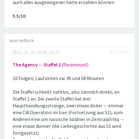
auch alles ausgewogener hätte erzählen können.
5.5/10
von
redlock
-
Sa 25. Jul 2026, 19:21
#1570900
The Agency -- Staffel 2
(Paramount)
10 Folgen; Laufzeiten zw. 45 und 58 Minuten
Die Staffel schließt nahtlos, also ziemlich direkt, an
Staffel 1 an. Die zweite Staffel hat drei
Haupthandlungsstränge, zwei etwas dicker -- einmal
eine CIA Operation im Iran (Fortsetzung aus S1), zum
Anderen eine um russische Söldner in Zentralafrika --
eine etwas dünner (die Liebesgeschichte aus S1 wird
fortgesetzt).