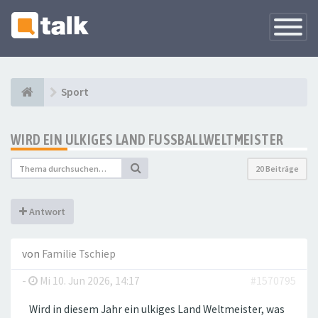
Navigati
versteck
Sport
WIRD EIN ULKIGES LAND FUSSBALLWELTMEISTER
20 Beiträge
Antwort
von
Familie Tschiep
-
Mi 10. Jun 2026, 14:17
#1570795
Wird in diesem Jahr ein ulkiges Land Weltmeister, was