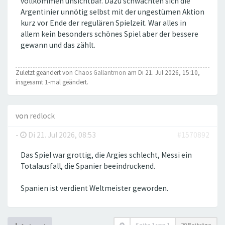
vollkommen unsichtbar. Dazu schwächten sich die
Argentinier unnötig selbst mit der ungestümen Aktion
kurz vor Ende der regulären Spielzeit. War alles in
allem kein besonders schönes Spiel aber der bessere
gewann und das zählt.
Zuletzt geändert von
Chaos Gallantmon
am Di 21. Jul 2026, 15:10,
insgesamt 1-mal geändert.
von
redlock
-
Di 21. Jul 2026, 08:53
#1570892
Das Spiel war grottig, die Argies schlecht, Messi ein
Totalausfall, die Spanier beeindruckend.
Spanien ist verdient Weltmeister geworden.
Seite
1
von
1
20 Beiträge