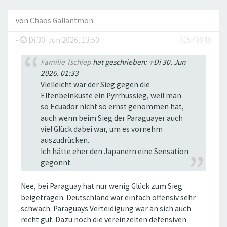
von
Chaos Gallantmon
-
Di 30. Jun 2026, 13:50
#1570848
Familie Tschiep
hat geschrieben:
↑
Di 30. Jun
2026, 01:33
Vielleicht war der Sieg gegen die
Elfenbeinküste ein Pyrrhussieg, weil man
so Ecuador nicht so ernst genommen hat,
auch wenn beim Sieg der Paraguayer auch
viel Glück dabei war, um es vornehm
auszudrücken.
Ich hätte eher den Japanern eine Sensation
gegönnt.
Nee, bei Paraguay hat nur wenig Glück zum Sieg
beigetragen. Deutschland war einfach offensiv sehr
schwach. Paraguays Verteidigung war an sich auch
recht gut. Dazu noch die vereinzelten defensiven