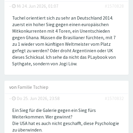
-
Mi 24. Jun 2026, 01:07
#1570828
Tuchel orientiert sich zu sehr an Deutschland 2014.
zuerst ein hoher Sieg gegen einen europäischen
Mitkonkurrenten mit 4 Toren, ein Unentschieden
gegen Ghana. Müssen die Brasilianer fürchten, mit 7
zu 1 wieder vom künftigen Weltmeister vom Platz
gefegt zu werden? Oder droht Argentinien oder UK
dieses Schicksal. Ich sehe da nicht das PLaybook von
Spthgate, sondern von Jogi Löw.
von
Familie Tschiep
-
Do 25. Jun 2026, 23:58
#1570832
Ein Sieg für die Galerie gegen ein Sieg fürs
Weiterkommen. Wer gewinnt?
Die USA hat es auch nicht geschafft, diese Psychologie
zu überwinden.