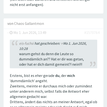
nicht erst anfangen).
von
Chaos Gallantmon
-
Mo 1. Jun 2026, 13:49
#1570764
eis-fuchsi
hat geschrieben:
↑
Mo 1. Jun 2026,
10:28
warum gehst du denn die Leute so
dummdämlich an?? Hat er dir was getan,
oder hat er dich damit gemeint?! nein!!!
Erstens, bist es eher gerade
du
, der
mich
'dummdämlich' angeht.
Zweitens, meinte er durchaus mich oder zumindest
unter anderem mich, selbst falls die Antwort eher
allgemein gedacht war.
Drittens, ändert das nichts an meiner Antwort, egal ob