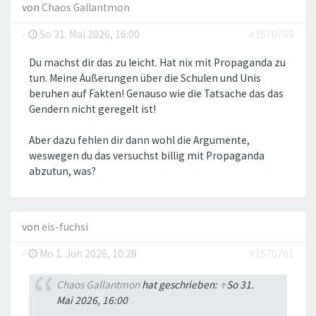
von
Chaos Gallantmon
-
So 31. Mai 2026, 16:00
#1570759
Du machst dir das zu leicht. Hat nix mit Propaganda zu
tun. Meine Äußerungen über die Schulen und Unis
beruhen auf Fakten! Genauso wie die Tatsache das das
Gendern nicht geregelt ist!
Aber dazu fehlen dir dann wohl die Argumente,
weswegen du das versuchst billig mit Propaganda
abzutun, was?
von
eis-fuchsi
-
Mo 1. Jun 2026, 10:28
#1570761
Chaos Gallantmon
hat geschrieben:
↑
So 31.
Mai 2026, 16:00
....