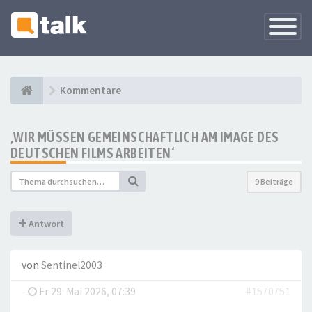
Navigati
versteck
Kommentare
‚WIR MÜSSEN GEMEINSCHAFTLICH AM IMAGE DES
DEUTSCHEN FILMS ARBEITEN‘
9 Beiträge
Antwort
von
Sentinel2003
-
Fr 29. Mai 2026, 07:39
#1570751