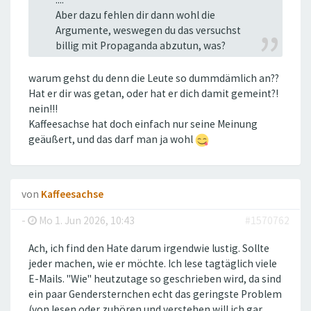
Aber dazu fehlen dir dann wohl die
Argumente, weswegen du das versuchst
billig mit Propaganda abzutun, was?
warum gehst du denn die Leute so dummdämlich an??
Hat er dir was getan, oder hat er dich damit gemeint?!
nein!!!
Kaffeesachse hat doch einfach nur seine Meinung
geäußert, und das darf man ja wohl
von
Kaffeesachse
-
Mo 1. Jun 2026, 10:43
#1570762
Ach, ich find den Hate darum irgendwie lustig. Sollte
jeder machen, wie er möchte. Ich lese tagtäglich viele
E-Mails. "Wie" heutzutage so geschrieben wird, da sind
ein paar Gendersternchen echt das geringste Problem
(von lesen oder zuhören und verstehen will ich gar