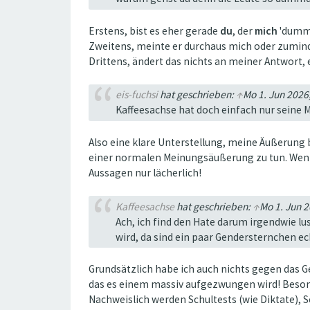
Erstens, bist es eher gerade
du
, der
mich
'dummd
Zweitens, meinte er durchaus mich oder zuminde
Drittens, ändert das nichts an meiner Antwort, 
eis-fuchsi
hat geschrieben:
↑
Mo 1. Jun 2026
Kaffeesachse hat doch einfach nur seine 
Also eine klare Unterstellung, meine Äußerung 
einer normalen Meinungsäußerung zu tun. Wenn
Aussagen nur lächerlich!
Kaffeesachse
hat geschrieben:
↑
Mo 1. Jun 2
Ach, ich find den Hate darum irgendwie lus
wird, da sind ein paar Gendersternchen ec
Grundsätzlich habe ich auch nichts gegen das Gen
das es einem massiv aufgezwungen wird! Beson
Nachweislich werden Schultests (wie Diktate),