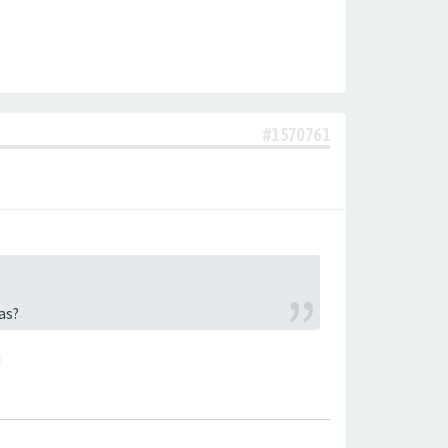
#1570761
as?
!