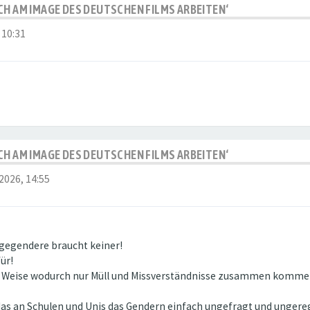
CH AM IMAGE DES DEUTSCHEN FILMS ARBEITEN‘
 10:31
CH AM IMAGE DES DEUTSCHEN FILMS ARBEITEN‘
2026, 14:55
 gegendere braucht keiner!
ür!
ine Weise wodurch nur Müll und Missverständnisse zusammen komme
as an Schulen und Unis das Gendern einfach ungefragt und ungerege