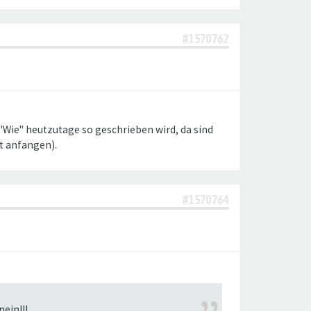
#1570762
. "Wie" heutzutage so geschrieben wird, da sind
t anfangen).
#1570764
ein!!!