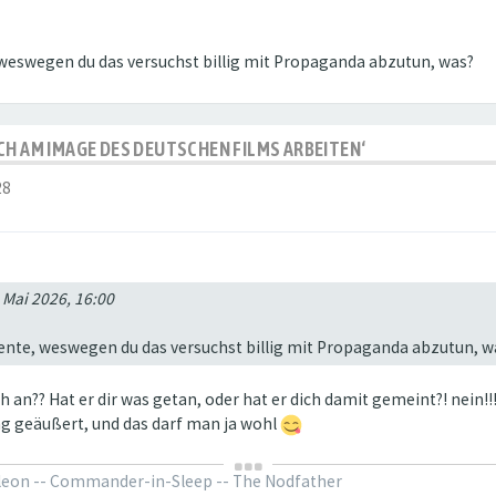
 weswegen du das versuchst billig mit Propaganda abzutun, was?
CH AM IMAGE DES DEUTSCHEN FILMS ARBEITEN‘
28
 Mai 2026, 16:00
ente, weswegen du das versuchst billig mit Propaganda abzutun, w
n?? Hat er dir was getan, oder hat er dich damit gemeint?! nein!!
ng geäußert, und das darf man ja wohl
oleon -- Commander-in-Sleep -- The Nodfather