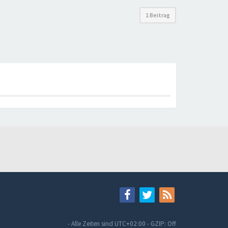
1 Beitrag
- Alle Zeiten sind
UTC+02:00
-
GZIP: Off